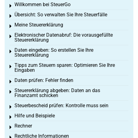
Willkommen bei SteuerGo
Toggle menu
Übersicht: So verwalten Sie Ihre Steuerfälle
Toggle menu
Meine Steuererklärung
Toggle menu
Elektronischer Datenabruf: Die vorausgefüllte
Toggle menu
Steuererklärung
Daten eingeben: So erstellen Sie Ihre
Toggle menu
Steuererklärung
Tipps zum Steuern sparen: Optimieren Sie Ihre
Toggle menu
Eingaben
Daten prüfen: Fehler finden
Toggle menu
Steuererklärung abgeben: Daten an das
Toggle menu
Finanzamt schicken
Steuerbescheid prüfen: Kontrolle muss sein
Toggle menu
Hilfe und Beispiele
Toggle menu
Rechner
Toggle menu
Rechtliche Informationen
Toggle menu