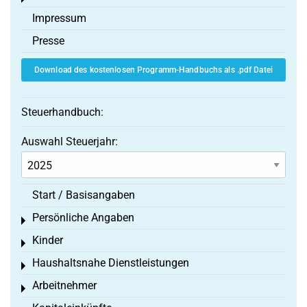
Impressum
Presse
Download des kostenlosen Programm-Handbuchs als .pdf Datei
Steuerhandbuch:
Auswahl Steuerjahr:
Start / Basisangaben
Persönliche Angaben
Toggle menu
Kinder
Toggle menu
Haushaltsnahe Dienstleistungen
Toggle menu
Arbeitnehmer
Toggle menu