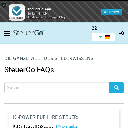
×
SteuerGo App
Ansehen
forium GmbH
kostenlos - In Google Play
22
DIE GANZE WELT DES STEUERWISSENS
SteuerGo FAQs
KI-POWER FÜR IHRE STEUER:
beta
Mit
IntelliScan