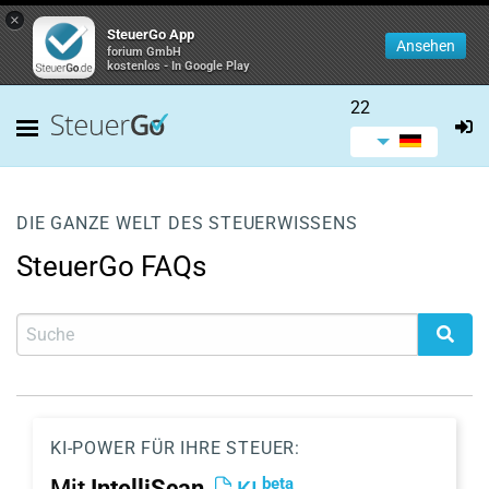
×
SteuerGo App
Ansehen
forium GmbH
kostenlos - In Google Play
22
DIE GANZE WELT DES STEUERWISSENS
SteuerGo FAQs
KI-POWER FÜR IHRE STEUER:
beta
Mit
IntelliScan