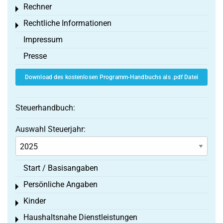
Rechner
Toggle menu
Rechtliche Informationen
Toggle menu
Impressum
Presse
Download des kostenlosen Programm-Handbuchs als .pdf Datei
Steuerhandbuch:
Auswahl Steuerjahr:
Start / Basisangaben
Persönliche Angaben
Toggle menu
Kinder
Toggle menu
Haushaltsnahe Dienstleistungen
Toggle menu