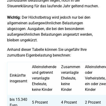
zumutbaren Belastungen liegen, noch in der
Steuererklärung für das laufende Jahr geltend machen.
Wichtig:
Der Höchstbetrag wird jedoch nur bei den
allgemeinen außergewöhnlichen Belastungen
abgezogen. Ausgaben, die bei den besonderen
außergewöhnlichen Belastungen angesetzt werden,
bleiben ungekürzt.
Anhand dieser Tabelle können Sie ungefähr Ihre
zumutbare Eigenbelastung berechnen:
Alleinstehende
Zusammen
Alleinstehen
und getrennt
veranlagte
oder
Einkünfte
veranlagte
Eheleute,
Verheiratete,
insgesamt
Eheleute,
keine
ein oder zwe
keine Kinder
Kinder
Kinder
bis 15.340
5 Prozent
4 Prozent
2 Prozent
Euro