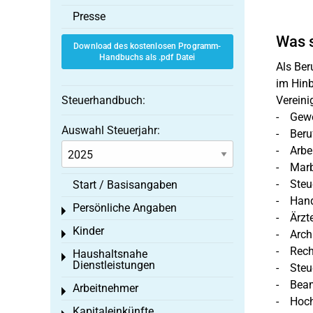
Presse
Was 
Download des kostenlosen Programm-
Handbuchs als .pdf Datei
Als Ber
im Hinb
Steuerhandbuch:
Vereini
- Gewe
Auswahl Steuerjahr:
- Beru
- Arbei
- Marb
- Steue
Start / Basisangaben
- Hand
Persönliche Angaben
Toggle menu
- Ärzt
Kinder
- Arch
Toggle menu
- Rech
Haushaltsnahe
Toggle menu
Dienstleistungen
- Steu
- Beam
Arbeitnehmer
Toggle menu
- Hoch
Kapitaleinkünfte