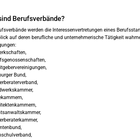
sind Berufsverbände?
ufsverbände werden die Interessenvertretungen eines Berufsstande
lick auf deren berufliche und unternehmerische Tätigkeit wah
gungen:
rkschaften,
fsgenossenschaften,
tgebervereinigungen,
urger Bund,
rberaterverband,
werkskammer,
ekammern,
itektenkammern,
tsanwaltskammer,
erberaterkammer,
tenbund,
schulverband,