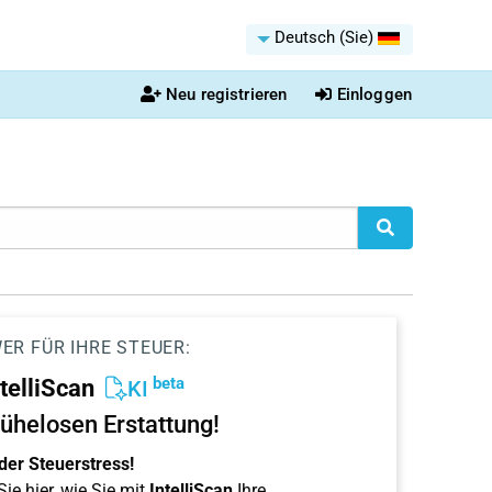
Deutsch (Sie)
Neu registrieren
Einloggen
ER FÜR IHRE STEUER:
beta
ntelliScan
KI
ühelosen Erstattung!
der Steuerstress!
ie hier, wie Sie mit
IntelliScan
Ihre