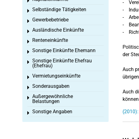
Toggle menu
- Verei
Selbständige Tätigkeiten
- Indus
Toggle menu
- Arbei
Gewerbebetriebe
Toggle menu
- Beam
Ausländische Einkünfte
Toggle menu
- Rich
Renteneinkünfte
Toggle menu
Politis
Sonstige Einkünfte Ehemann
Toggle menu
der Ste
Sonstige Einkünfte Ehefrau
Toggle menu
(Ehefrau)
Auch pr
Vermietungseinkünfte
übrigen
Toggle menu
Sonderausgaben
Toggle menu
Auch di
Außergewöhnliche
Toggle menu
können 
Belastungen
Sonstige Angaben
(2010):
Toggle menu