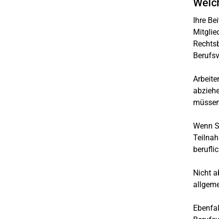
Welch
Ihre Be
Mitglie
Rechtsb
Berufsv
Arbeite
abziehe
müssen 
Wenn Si
Teilnah
berufli
Nicht a
allgem
Ebenfal