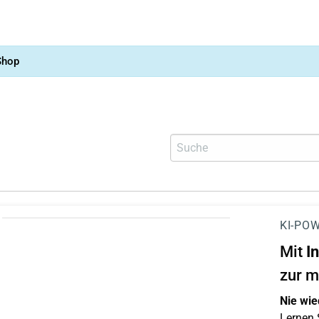
Shop
KI-POW
Mit
I
zur m
Nie wie
Lernen S