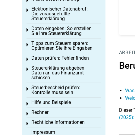
Toggle menu
Elektronischer Datenabruf:
Toggle menu
Die vorausgefüllte
Steuererklärung
Daten eingeben: So erstellen
Toggle menu
Sie Ihre Steuererklärung
Tipps zum Steuern sparen:
Toggle menu
Optimieren Sie Ihre Eingaben
ARBEI
Daten prüfen: Fehler finden
Toggle menu
Ber
Steuererklärung abgeben:
Toggle menu
Daten an das Finanzamt
schicken
Steuerbescheid prüfen:
Toggle menu
Was 
Kontrolle muss sein
Welc
Hilfe und Beispiele
Toggle menu
Dieser 
Rechner
Toggle menu
(2025):
Rechtliche Informationen
Toggle menu
Impressum