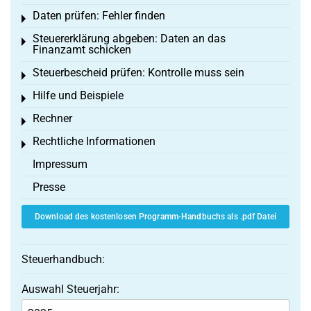
Daten prüfen: Fehler finden
Toggle menu
Steuererklärung abgeben: Daten an das
Toggle menu
Finanzamt schicken
Steuerbescheid prüfen: Kontrolle muss sein
Toggle menu
Hilfe und Beispiele
Toggle menu
Rechner
Toggle menu
Rechtliche Informationen
Toggle menu
Impressum
Presse
Download des kostenlosen Programm-Handbuchs als .pdf Datei
Steuerhandbuch:
Auswahl Steuerjahr: