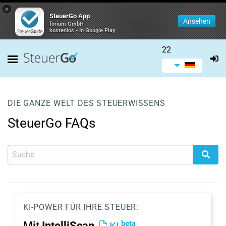
×
SteuerGo App
Ansehen
forium GmbH
kostenlos - In Google Play
22
DIE GANZE WELT DES STEUERWISSENS
SteuerGo FAQs
KI-POWER FÜR IHRE STEUER:
beta
Mit
IntelliScan