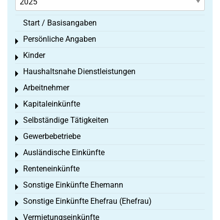
Start / Basisangaben
Persönliche Angaben
Toggle menu
Kinder
Toggle menu
Haushaltsnahe Dienstleistungen
Toggle menu
Arbeitnehmer
Toggle menu
Kapitaleinkünfte
Toggle menu
Selbständige Tätigkeiten
Toggle menu
Gewerbebetriebe
Toggle menu
Ausländische Einkünfte
Toggle menu
Renteneinkünfte
Toggle menu
Sonstige Einkünfte Ehemann
Toggle menu
Sonstige Einkünfte Ehefrau (Ehefrau)
Toggle menu
Vermietungseinkünfte