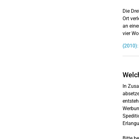
Die Dre
Ort ver
an eine
vier W
(2010):
Welc
In Zusa
absetz
entsteh
Werbung
Spediti
Erlangu
Bitte b