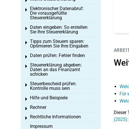
Toggle menu
Elektronischer Datenabruf:
Toggle menu
Die vorausgefüllte
Steuererklärung
Daten eingeben: So erstellen
Toggle menu
Sie Ihre Steuererklärung
Tipps zum Steuern sparen:
Toggle menu
Optimieren Sie Ihre Eingaben
ARBEI
Daten prüfen: Fehler finden
Toggle menu
Wei
Steuererklärung abgeben:
Toggle menu
Daten an das Finanzamt
schicken
Steuerbescheid prüfen:
Toggle menu
Welc
Kontrolle muss sein
Für 
Hilfe und Beispiele
Toggle menu
Welc
Rechner
Toggle menu
Dieser 
Rechtliche Informationen
Toggle menu
(2025):
Impressum