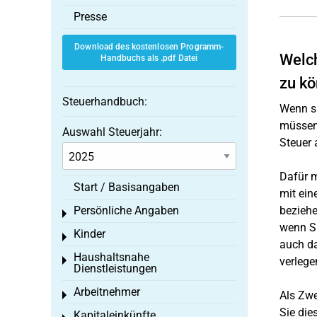
Presse
Download des kostenlosen Programm-
Welch
Handbuchs als .pdf Datei
zu k
Steuerhandbuch:
Wenn si
müssen,
Auswahl Steuerjahr:
Steuer
Dafür m
Start / Basisangaben
mit ei
Persönliche Angaben
beziehe
Toggle menu
wenn Si
Kinder
Toggle menu
auch da
Haushaltsnahe
Toggle menu
verlege
Dienstleistungen
Arbeitnehmer
Als Zwe
Toggle menu
Sie die
Kapitaleinkünfte