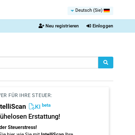
Deutsch (Sie)
Neu registrieren
Einloggen
ER FÜR IHRE STEUER:
beta
ntelliScan
KI
ühelosen Erstattung!
der Steuerstress!
ie hier, wie Sie mit
IntelliScan
Ihre