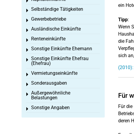
Toggle menu
ein Hot
Selbständige Tätigkeiten
Toggle menu
Gewerbebetriebe
Tipp
:
Toggle menu
Wenn Si
Ausländische Einkünfte
Toggle menu
Haushal
Renteneinkünfte
Toggle menu
die Fah
Verpfle
Sonstige Einkünfte Ehemann
Toggle menu
sich an
Sonstige Einkünfte Ehefrau
Toggle menu
(Ehefrau)
(2010):
Vermietungseinkünfte
Toggle menu
Sonderausgaben
Toggle menu
Außergewöhnliche
Toggle menu
Für w
Belastungen
Für die
Sonstige Angaben
Toggle menu
Betrieb
deren H