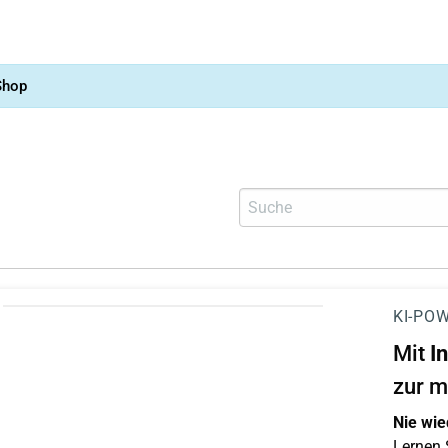
Shop
KI-POW
Mit
I
zur m
Nie wie
Lernen S