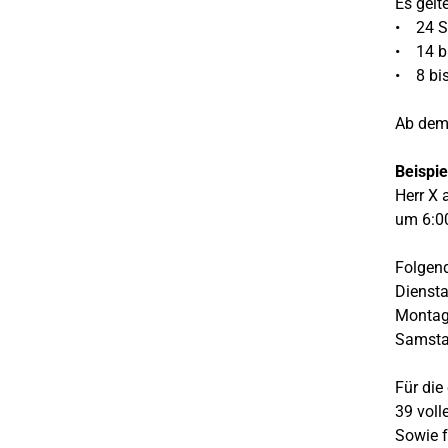
Es gelt
• 24 
• 14 b
• 8 b
Ab dem 
Beispie
Herr X 
um 6:00
Folgend
Diensta
Montag
Samsta
Für die
39 voll
Sowie f