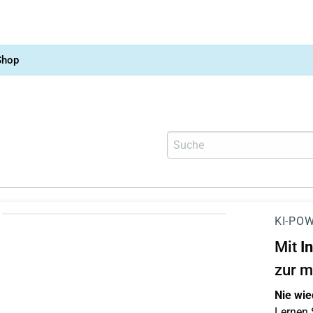
Shop
KI-POW
Mit
I
zur m
Nie wie
Lernen S