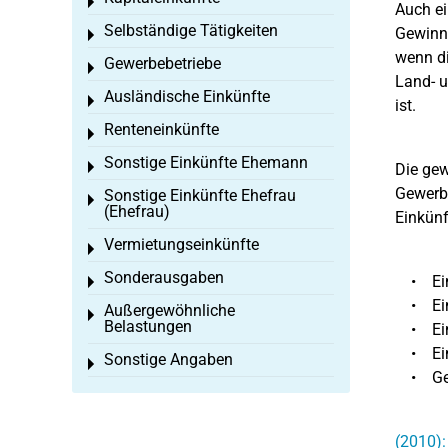
Toggle menu
Auch ei
Selbständige Tätigkeiten
Gewinne
Toggle menu
wenn di
Gewerbebetriebe
Toggle menu
Land- u
Ausländische Einkünfte
Toggle menu
ist.
Renteneinkünfte
Toggle menu
Sonstige Einkünfte Ehemann
Toggle menu
Die gew
Gewerbe
Sonstige Einkünfte Ehefrau
Toggle menu
(Ehefrau)
Einkünf
Vermietungseinkünfte
Toggle menu
Sonderausgaben
• Eink
Toggle menu
• Einkü
Außergewöhnliche
Toggle menu
Belastungen
• Einkü
• Eink
Sonstige Angaben
Toggle menu
• Gewin
(2010):