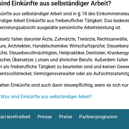
ind Einkünfte aus selbständiger Arbeit?
künfte aus selbständiger Arbeit sind in § 18 des Einkommenste
ndiger Arbeit Einkünfte aus freiberuflicher Tätigkeit. Das bedeute
rzielungsabsicht ausgeübte persönliche Arbeitsleistung ist.
esetz fallen darunter
Ärzte, Zahnärzte, Tierärzte, Rechtsanwälte
ure, Architekten, Handelschemiker, Wirtschaftsprüfer, Steuerberat
fer, Steuerbevollmächtigten, Heilpraktiker, Dentisten, Krankengym
cher, Übersetzer, Lotsen und ähnlicher Berufe. Außerdem fallen
ht als freiberufliche Tätigkeit zu beurteilen sind und keinen Gewer
ntsvollstrecker, Vermögensverwalter oder als Aufsichtsratsmitg
ielten Einkünfte sind auch dann steuerpflichtig, wenn es sich nu
 Was sind Einkünfte aus selbständiger Arbeit?
arrierefreiheit
Presse
Preise
Partnerprogramm