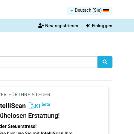
Deutsch (Sie)
Neu registrieren
Einloggen
ER FÜR IHRE STEUER:
beta
ntelliScan
KI
ühelosen Erstattung!
der Steuerstress!
ie hier, wie Sie mit
IntelliScan
Ihre