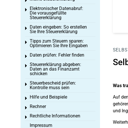
Toggle menu
Elektronischer Datenabruf:
Toggle menu
Die vorausgefüllte
Steuererklärung
Daten eingeben: So erstellen
Toggle menu
Sie Ihre Steuererklärung
Tipps zum Steuern sparen:
Toggle menu
Optimieren Sie Ihre Eingaben
SELBS
Daten prüfen: Fehler finden
Toggle menu
Sel
Steuererklärung abgeben:
Toggle menu
Daten an das Finanzamt
schicken
Steuerbescheid prüfen:
Toggle menu
Was tra
Kontrolle muss sein
Hilfe und Beispiele
Auf den
Toggle menu
gehöre
Rechner
Toggle menu
und Ing
Rechtliche Informationen
Toggle menu
Weiter
Impressum