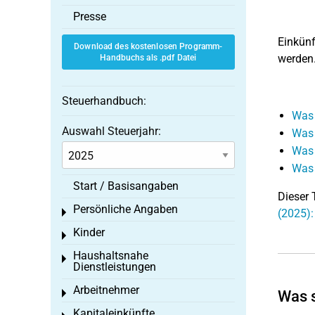
Presse
Einkünf
Download des kostenlosen Programm-
werden
Handbuchs als .pdf Datei
Steuerhandbuch:
Was 
Auswahl Steuerjahr:
Was 
Was 
Was 
Start / Basisangaben
Dieser 
Persönliche Angaben
Toggle menu
(2025):
Kinder
Toggle menu
Haushaltsnahe
Toggle menu
Dienstleistungen
Arbeitnehmer
Toggle menu
Was s
Kapitaleinkünfte