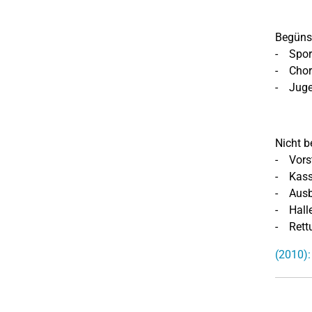
Begünst
- Sport
- Chorl
- Jugen
Nicht b
- Vors
- Kassi
- Ausbi
- Hall
- Rettu
(2010):