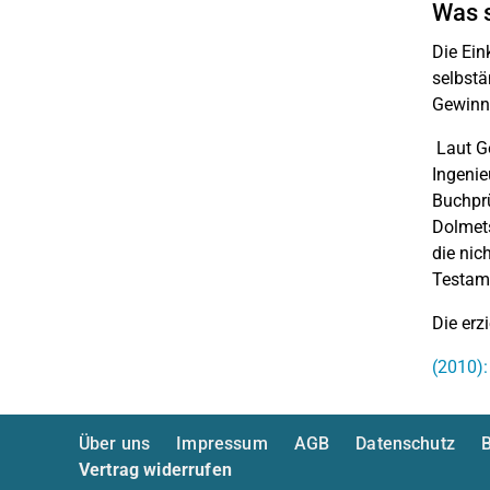
Was s
Die Ein
selbstä
Gewinne
Laut G
Ingenie
Buchprü
Dolmets
die nic
Testame
Die erz
(2010):
Über uns
Impressum
AGB
Datenschutz
B
Vertrag widerrufen