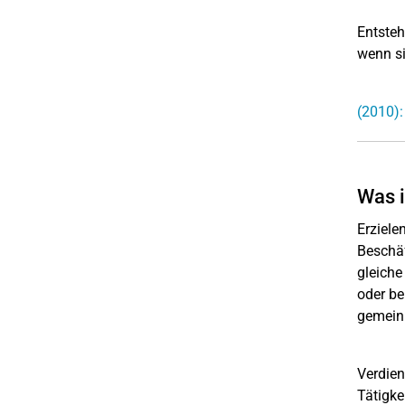
Entsteh
wenn si
(2010):
Was i
Erziele
Beschäf
gleiche
oder be
gemeinn
Verdien
Tätigke