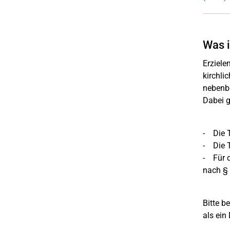
Was i
Erziele
kirchli
nebenbe
Dabei g
- Die T
- Die T
- Für d
nach §
Bitte b
als ein