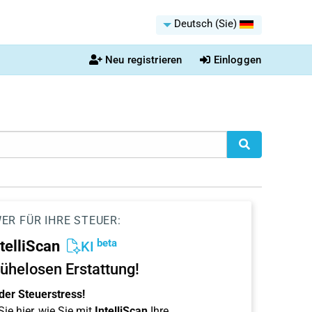
Deutsch (Sie)
Neu registrieren
Einloggen
ER FÜR IHRE STEUER:
beta
ntelliScan
KI
ühelosen Erstattung!
der Steuerstress!
ie hier, wie Sie mit
IntelliScan
Ihre