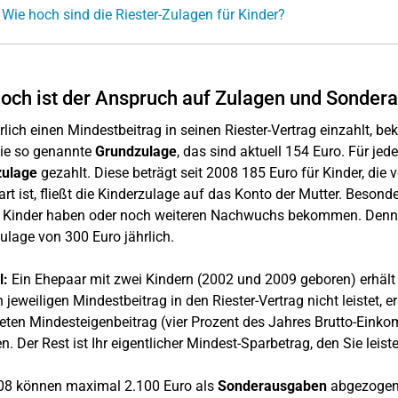
 Wie hoch sind die Riester-Zulagen für Kinder?
och ist der Anspruch auf Zulagen und Sonder
rlich einen Mindestbeitrag in seinen Riester-Vertrag einzahlt, b
die so genannte
Grundzulage
, das sind aktuell 154 Euro. Für je
zulage
gezahlt. Diese beträgt seit 2008 185 Euro für Kinder, die
art ist, fließt die Kinderzulage auf das Konto der Mutter. Besonde
 Kinder haben oder noch weiteren Nachwuchs bekommen. Denn f
ulage von 300 Euro jährlich.
l:
Ein Ehepaar mit zwei Kindern (2002 und 2009 geboren) erhält
 jeweiligen Mindestbeitrag in den Riester-Vertrag nicht leistet, e
eten Mindesteigenbeitrag (vier Prozent des Jahres Brutto-Eink
n. Der Rest ist Ihr eigentlicher Mindest-Sparbetrag, den Sie lei
08 können maximal 2.100 Euro als
Sonderausgaben
abgezogen 