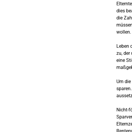
Elternt
dies be
die Zah
müssen 
wollen.
Leben d
zu, der
eine St
maßgebl
Um die 
sparen.
aussetz
Nicht-f
Sparver
Elternz
Rentenv