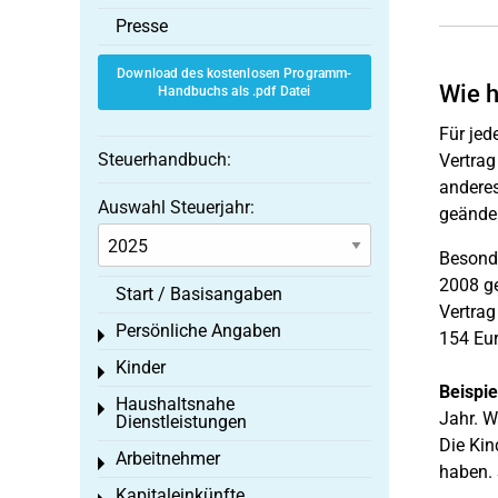
Presse
Download des kostenlosen Programm-
Wie h
Handbuchs als .pdf Datei
Für jed
Steuerhandbuch:
Vertrag
anderes
Auswahl Steuerjahr:
geänder
Besonde
2008 ge
Start / Basisangaben
Vertrag
Persönliche Angaben
Toggle menu
154 Eur
Kinder
Toggle menu
Beispie
Haushaltsnahe
Toggle menu
Jahr. W
Dienstleistungen
Die Kin
Arbeitnehmer
Toggle menu
haben. 
Kapitaleinkünfte