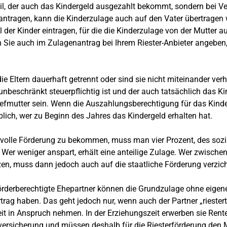
eil, der auch das Kindergeld ausgezahlt bekommt, sondern bei Ver
antragen, kann die Kinderzulage auch auf den Vater übertragen 
l der Kinder eintragen, für die die Kinderzulage von der Mutter 
Sie auch im Zulagenantrag bei Ihrem Riester-Anbieter angeben,
ie Eltern dauerhaft getrennt oder sind sie nicht miteinander verh
 unbeschränkt steuerpflichtig ist und der auch tatsächlich das Ki
iefmutter sein. Wenn die Auszahlungsberechtigung für das Kinde
ich, wer zu Beginn des Jahres das Kindergeld erhalten hat.
volle Förderung zu bekommen, muss man vier Prozent, des soz
 Wer weniger anspart, erhält eine anteilige Zulage. Wer zwischend
en, muss dann jedoch auch auf die staatliche Förderung verzich
örderberechtigte Ehepartner können die Grundzulage ohne eigene
trag haben. Das geht jedoch nur, wenn auch der Partner „riestert“.
eit in Anspruch nehmen. In der Erziehungszeit erwerben sie Rent
ersicherung und müssen deshalb für die Riesterförderung den M