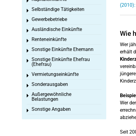
Toggle menu
(2010):
Selbständige Tätigkeiten
Toggle menu
Gewerbebetriebe
Toggle menu
Ausländische Einkünfte
Toggle menu
Wie h
Renteneinkünfte
Toggle menu
Wer jäh
Sonstige Einkünfte Ehemann
Toggle menu
erhält 
Kinder
Sonstige Einkünfte Ehefrau
Toggle menu
(Ehefrau)
vereinb
jüngere
Vermietungseinkünfte
Toggle menu
Kinderz
Sonderausgaben
Toggle menu
Außergewöhnliche
Beispie
Toggle menu
Belastungen
Wer den
Sonstige Angaben
errechn
Toggle menu
abziehe
Seit 20