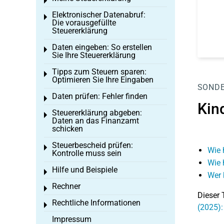
Toggle menu
Elektronischer Datenabruf:
Toggle menu
Die vorausgefüllte
Steuererklärung
Daten eingeben: So erstellen
Toggle menu
Sie Ihre Steuererklärung
Tipps zum Steuern sparen:
Toggle menu
Optimieren Sie Ihre Eingaben
SOND
Daten prüfen: Fehler finden
Toggle menu
Kin
Steuererklärung abgeben:
Toggle menu
Daten an das Finanzamt
schicken
Steuerbescheid prüfen:
Toggle menu
Wie 
Kontrolle muss sein
Wie 
Hilfe und Beispiele
Toggle menu
Wer 
Rechner
Toggle menu
Dieser 
Rechtliche Informationen
Toggle menu
(2025):
Impressum