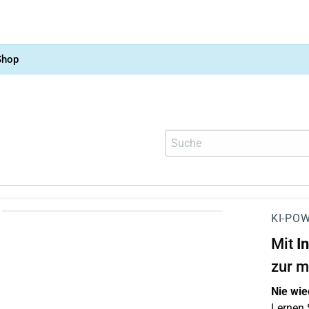
Shop
KI-POW
Mit
I
zur m
Nie wie
Lernen S