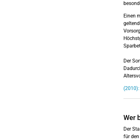
besonde
Einen m
geltend
Vorsorg
Höchstg
Sparbet
Der Son
Dadurch
Altersv
(2010):
Wer 
Der Sta
für den