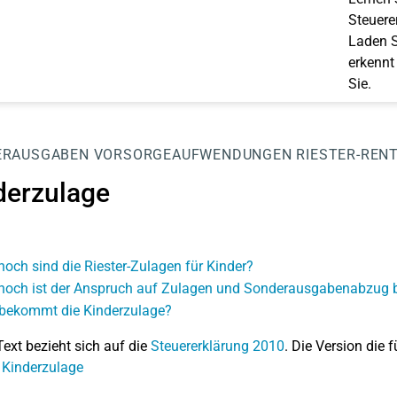
Steuerer
Laden S
erkennt
Sie.
ERAUSGABEN
VORSORGEAUFWENDUNGEN
RIESTER-REN
derzulage
hoch sind die Riester-Zulagen für Kinder?
hoch ist der Anspruch auf Zulagen und Sonderausgabenabzug b
bekommt die Kinderzulage?
Text bezieht sich auf die
Steuererklärung 2010
. Die Version die f
 Kinderzulage