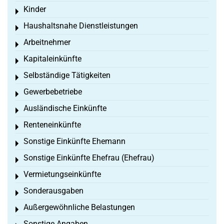
Kinder
Toggle menu
Haushaltsnahe Dienstleistungen
Toggle menu
Arbeitnehmer
Toggle menu
Kapitaleinkünfte
Toggle menu
Selbständige Tätigkeiten
Toggle menu
Gewerbebetriebe
Toggle menu
Ausländische Einkünfte
Toggle menu
Renteneinkünfte
Toggle menu
Sonstige Einkünfte Ehemann
Toggle menu
Sonstige Einkünfte Ehefrau (Ehefrau)
Toggle menu
Vermietungseinkünfte
Toggle menu
Sonderausgaben
Toggle menu
Außergewöhnliche Belastungen
Toggle menu
Sonstige Angaben