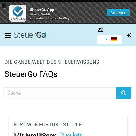
×
SteuerGo App
Ansehen
forium GmbH
kostenlos - In Google Play
22
DIE GANZE WELT DES STEUERWISSENS
SteuerGo FAQs
KI-POWER FÜR IHRE STEUER:
beta
Mit
IntelliScan