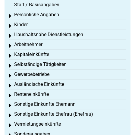
Start / Basisangaben
Persönliche Angaben
Toggle menu
Kinder
Toggle menu
Haushaltsnahe Dienstleistungen
Toggle menu
Arbeitnehmer
Toggle menu
Kapitaleinkünfte
Toggle menu
Selbständige Tätigkeiten
Toggle menu
Gewerbebetriebe
Toggle menu
Ausländische Einkünfte
Toggle menu
Renteneinkünfte
Toggle menu
Sonstige Einkünfte Ehemann
Toggle menu
Sonstige Einkünfte Ehefrau (Ehefrau)
Toggle menu
Vermietungseinkünfte
Toggle menu
Sonderausgaben