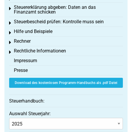
Steuererklärung abgeben: Daten an das
Toggle menu
Finanzamt schicken
Steuerbescheid prüfen: Kontrolle muss sein
Toggle menu
Hilfe und Beispiele
Toggle menu
Rechner
Toggle menu
Rechtliche Informationen
Toggle menu
Impressum
Presse
Download des kostenlosen Programm-Handbuchs als .pdf Datei
Steuerhandbuch:
Auswahl Steuerjahr: