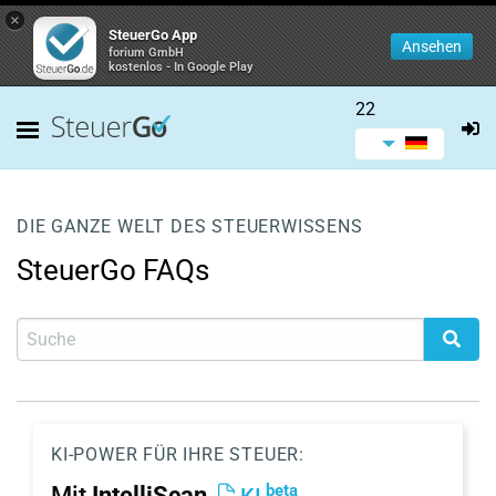
×
SteuerGo App
Ansehen
forium GmbH
kostenlos - In Google Play
22
DIE GANZE WELT DES STEUERWISSENS
SteuerGo FAQs
KI-POWER FÜR IHRE STEUER:
beta
Mit
IntelliScan