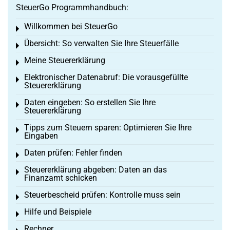
SteuerGo Programmhandbuch:
Willkommen bei SteuerGo
Toggle menu
Übersicht: So verwalten Sie Ihre Steuerfälle
Toggle menu
Meine Steuererklärung
Toggle menu
Elektronischer Datenabruf: Die vorausgefüllte
Toggle menu
Steuererklärung
Daten eingeben: So erstellen Sie Ihre
Toggle menu
Steuererklärung
Tipps zum Steuern sparen: Optimieren Sie Ihre
Toggle menu
Eingaben
Daten prüfen: Fehler finden
Toggle menu
Steuererklärung abgeben: Daten an das
Toggle menu
Finanzamt schicken
Steuerbescheid prüfen: Kontrolle muss sein
Toggle menu
Hilfe und Beispiele
Toggle menu
Rechner