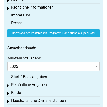
Toggle menu
Rechtliche Informationen
Toggle menu
Impressum
Presse
Download des kostenlosen Programm-Handbuchs als .pdf Datei
Steuerhandbuch:
Auswahl Steuerjahr:
Start / Basisangaben
Persönliche Angaben
Toggle menu
Kinder
Toggle menu
Haushaltsnahe Dienstleistungen
Toggle menu