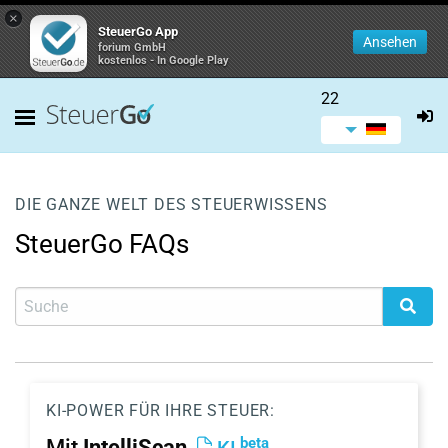
×
SteuerGo App
Ansehen
forium GmbH
kostenlos - In Google Play
22
DIE GANZE WELT DES STEUERWISSENS
SteuerGo FAQs
KI-POWER FÜR IHRE STEUER:
beta
Mit
IntelliScan