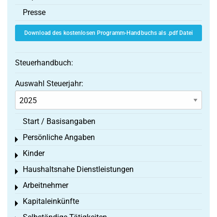
Presse
Download des kostenlosen Programm-Handbuchs als .pdf Datei
Steuerhandbuch:
Auswahl Steuerjahr:
Start / Basisangaben
Persönliche Angaben
Toggle menu
Kinder
Toggle menu
Haushaltsnahe Dienstleistungen
Toggle menu
Arbeitnehmer
Toggle menu
Kapitaleinkünfte
Toggle menu