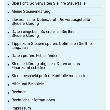
Übersicht: So verwalten Sie Ihre Steuerfälle
Toggle menu
Meine Steuererklärung
Toggle menu
Elektronischer Datenabruf: Die vorausgefüllte
Toggle menu
Steuererklärung
Daten eingeben: So erstellen Sie Ihre
Toggle menu
Steuererklärung
Tipps zum Steuern sparen: Optimieren Sie Ihre
Toggle menu
Eingaben
Daten prüfen: Fehler finden
Toggle menu
Steuererklärung abgeben: Daten an das
Toggle menu
Finanzamt schicken
Steuerbescheid prüfen: Kontrolle muss sein
Toggle menu
Hilfe und Beispiele
Toggle menu
Rechner
Toggle menu
Rechtliche Informationen
Toggle menu
Impressum