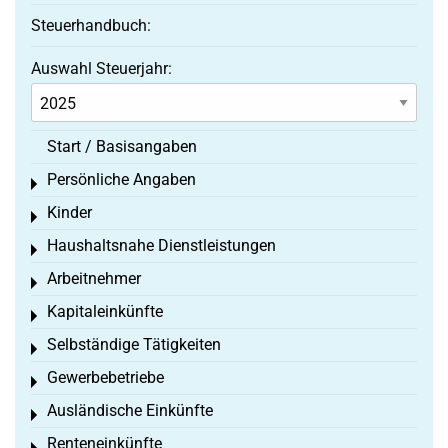
Steuerhandbuch:
Auswahl Steuerjahr:
Start / Basisangaben
Persönliche Angaben
Toggle menu
Kinder
Toggle menu
Haushaltsnahe Dienstleistungen
Toggle menu
Arbeitnehmer
Toggle menu
Kapitaleinkünfte
Toggle menu
Selbständige Tätigkeiten
Toggle menu
Gewerbebetriebe
Toggle menu
Ausländische Einkünfte
Toggle menu
Renteneinkünfte