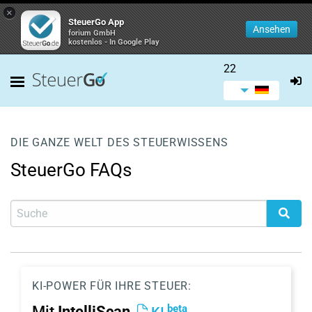
×
SteuerGo App
Ansehen
forium GmbH
kostenlos - In Google Play
22
DIE GANZE WELT DES STEUERWISSENS
SteuerGo FAQs
KI-POWER FÜR IHRE STEUER:
beta
Mit
IntelliScan