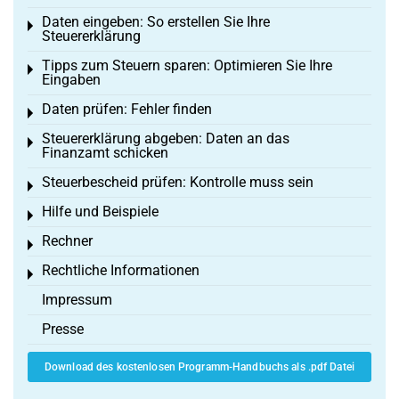
Daten eingeben: So erstellen Sie Ihre
Toggle menu
Steuererklärung
Tipps zum Steuern sparen: Optimieren Sie Ihre
Toggle menu
Eingaben
Daten prüfen: Fehler finden
Toggle menu
Steuererklärung abgeben: Daten an das
Toggle menu
Finanzamt schicken
Steuerbescheid prüfen: Kontrolle muss sein
Toggle menu
Hilfe und Beispiele
Toggle menu
Rechner
Toggle menu
Rechtliche Informationen
Toggle menu
Impressum
Presse
Download des kostenlosen Programm-Handbuchs als .pdf Datei