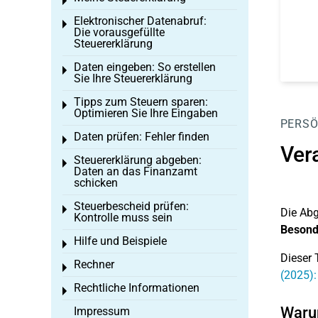
Toggle menu
Elektronischer Datenabruf:
Toggle menu
Die vorausgefüllte
Steuererklärung
Daten eingeben: So erstellen
Toggle menu
Sie Ihre Steuererklärung
Tipps zum Steuern sparen:
Toggle menu
Optimieren Sie Ihre Eingaben
PERSÖ
Daten prüfen: Fehler finden
Toggle menu
Ver
Steuererklärung abgeben:
Toggle menu
Daten an das Finanzamt
schicken
Steuerbescheid prüfen:
Toggle menu
Die Abg
Kontrolle muss sein
Besond
Hilfe und Beispiele
Toggle menu
Dieser 
Rechner
Toggle menu
(2025):
Rechtliche Informationen
Toggle menu
Warum
Impressum