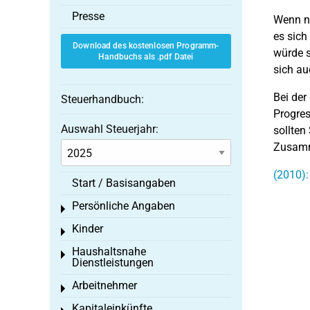
Presse
Wenn nu
es sich
Download des kostenlosen Programm-
würde s
Handbuchs als .pdf Datei
sich au
Bei der
Steuerhandbuch:
Progres
Auswahl Steuerjahr:
sollten
Zusamm
(2010):
Start / Basisangaben
Persönliche Angaben
Toggle menu
Kinder
Toggle menu
Haushaltsnahe
Toggle menu
Dienstleistungen
Arbeitnehmer
Toggle menu
Kapitaleinkünfte