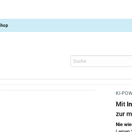
Shop
KI-POW
Mit
I
zur m
Nie wie
Lernen S