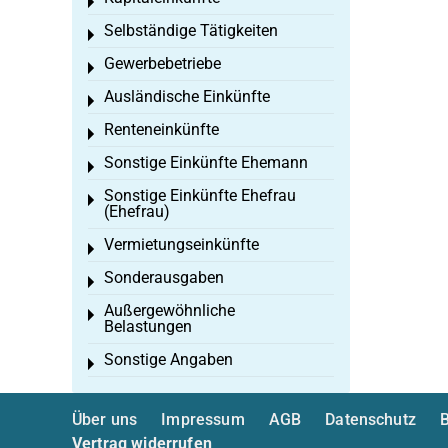
Toggle menu
Selbständige Tätigkeiten
Toggle menu
Gewerbebetriebe
Toggle menu
Ausländische Einkünfte
Toggle menu
Renteneinkünfte
Toggle menu
Sonstige Einkünfte Ehemann
Toggle menu
Sonstige Einkünfte Ehefrau
Toggle menu
(Ehefrau)
Vermietungseinkünfte
Toggle menu
Sonderausgaben
Toggle menu
Außergewöhnliche
Toggle menu
Belastungen
Sonstige Angaben
Toggle menu
Über uns
Impressum
AGB
Datenschutz
B
Vertrag widerrufen