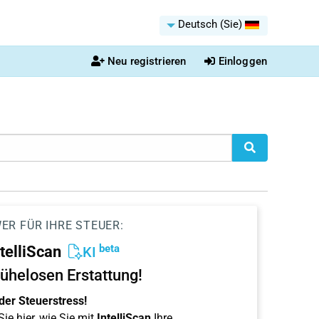
Deutsch (Sie)
Neu registrieren
Einloggen
ER FÜR IHRE STEUER:
beta
ntelliScan
KI
ühelosen Erstattung!
der Steuerstress!
ie hier, wie Sie mit
IntelliScan
Ihre