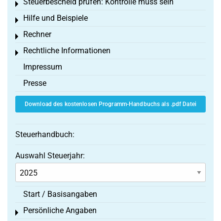
Steuerbescheid prüfen: Kontrolle muss sein
Toggle menu
Hilfe und Beispiele
Toggle menu
Rechner
Toggle menu
Rechtliche Informationen
Toggle menu
Impressum
Presse
Download des kostenlosen Programm-Handbuchs als .pdf Datei
Steuerhandbuch:
Auswahl Steuerjahr:
Start / Basisangaben
Persönliche Angaben
Toggle menu