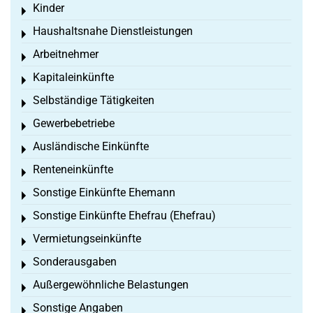
Kinder
Toggle menu
Haushaltsnahe Dienstleistungen
Toggle menu
Arbeitnehmer
Toggle menu
Kapitaleinkünfte
Toggle menu
Selbständige Tätigkeiten
Toggle menu
Gewerbebetriebe
Toggle menu
Ausländische Einkünfte
Toggle menu
Renteneinkünfte
Toggle menu
Sonstige Einkünfte Ehemann
Toggle menu
Sonstige Einkünfte Ehefrau (Ehefrau)
Toggle menu
Vermietungseinkünfte
Toggle menu
Sonderausgaben
Toggle menu
Außergewöhnliche Belastungen
Toggle menu
Sonstige Angaben
Toggle menu