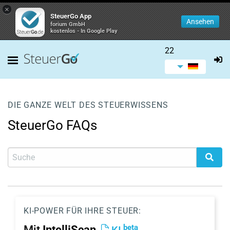
×
SteuerGo App
Ansehen
forium GmbH
kostenlos - In Google Play
22
DIE GANZE WELT DES STEUERWISSENS
SteuerGo FAQs
KI-POWER FÜR IHRE STEUER:
beta
Mit
IntelliScan