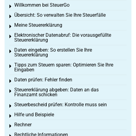
Willkommen bei SteuerGo
Toggle menu
Übersicht: So verwalten Sie Ihre Steuerfälle
Toggle menu
Meine Steuererklärung
Toggle menu
Elektronischer Datenabruf: Die vorausgefüllte
Toggle menu
Steuererklärung
Daten eingeben: So erstellen Sie Ihre
Toggle menu
Steuererklärung
Tipps zum Steuern sparen: Optimieren Sie Ihre
Toggle menu
Eingaben
Daten prüfen: Fehler finden
Toggle menu
Steuererklärung abgeben: Daten an das
Toggle menu
Finanzamt schicken
Steuerbescheid prüfen: Kontrolle muss sein
Toggle menu
Hilfe und Beispiele
Toggle menu
Rechner
Toggle menu
Rechtliche Informationen