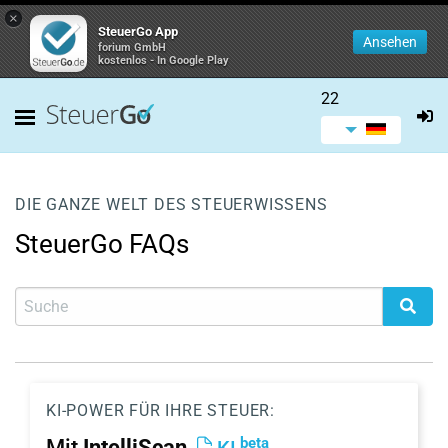
×
SteuerGo App
Ansehen
forium GmbH
kostenlos - In Google Play
22
DIE GANZE WELT DES STEUERWISSENS
SteuerGo FAQs
KI-POWER FÜR IHRE STEUER:
beta
Mit
IntelliScan