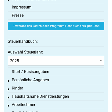
Toggle menu
Impressum
Presse
Download des kostenlosen Programm-Handbuchs als .pdf Datei
Steuerhandbuch:
Auswahl Steuerjahr:
Start / Basisangaben
Persönliche Angaben
Toggle menu
Kinder
Toggle menu
Haushaltsnahe Dienstleistungen
Toggle menu
Arbeitnehmer
Toggle menu