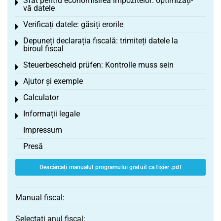
Sfat pentru economisirea impozitelor: optimizați-
Toggle menu
vă datele
Verificați datele: găsiți erorile
Toggle menu
Depuneți declarația fiscală: trimiteți datele la
Toggle menu
biroul fiscal
Steuerbescheid prüfen: Kontrolle muss sein
Toggle menu
Ajutor și exemple
Toggle menu
Calculator
Toggle menu
Informații legale
Toggle menu
Impressum
Presă
Descărcați manualul programului gratuit ca fișier .pdf
Manual fiscal:
Selectați anul fiscal: