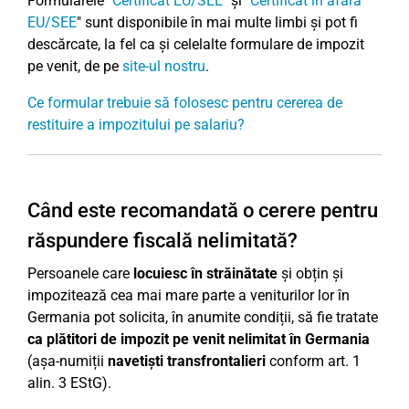
Formularele "
Certificat EU/SEE
" și "
Certificat în afara
EU/SEE
" sunt disponibile în mai multe limbi și pot fi
descărcate, la fel ca și celelalte formulare de impozit
pe venit, de pe
site-ul nostru
.
Ce formular trebuie să folosesc pentru cererea de
restituire a impozitului pe salariu?
Când este recomandată o cerere pentru
răspundere fiscală nelimitată?
Persoanele care
locuiesc în străinătate
și obțin și
impozitează cea mai mare parte a veniturilor lor în
Germania pot solicita, în anumite condiții, să fie tratate
ca plătitori de impozit pe venit nelimitat în Germania
(așa-numiții
navetiști transfrontalieri
conform art. 1
alin. 3 EStG).