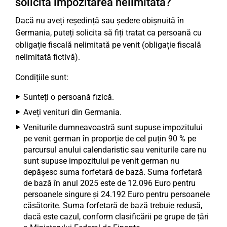
solicita impozitarea nelimitată?
Dacă nu aveți reședință sau ședere obișnuită în
Germania, puteți solicita să fiți tratat ca persoană cu
obligație fiscală nelimitată pe venit (obligație fiscală
nelimitată fictivă).
Condițiile sunt:
Sunteți o persoană fizică.
Aveți venituri din Germania.
Veniturile dumneavoastră sunt supuse impozitului
pe venit german în proporție de cel puțin 90 % pe
parcursul anului calendaristic sau veniturile care nu
sunt supuse impozitului pe venit german nu
depășesc suma forfetară de bază. Suma forfetară
de bază în anul 2025 este de 12.096 Euro pentru
persoanele singure și 24.192 Euro pentru persoanele
căsătorite. Suma forfetară de bază trebuie redusă,
dacă este cazul, conform clasificării pe grupe de țări