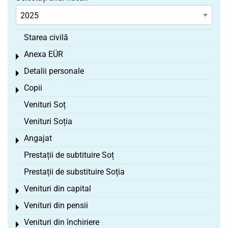
Starea civilă
Anexa EÜR
Toggle menu
Detalii personale
Toggle menu
Copii
Toggle menu
Venituri Soț
Venituri Soția
Angajat
Toggle menu
Prestații de subtituire Soț
Prestații de substituire Soția
Venituri din capital
Toggle menu
Venituri din pensii
Toggle menu
Venituri din închiriere
Toggle menu