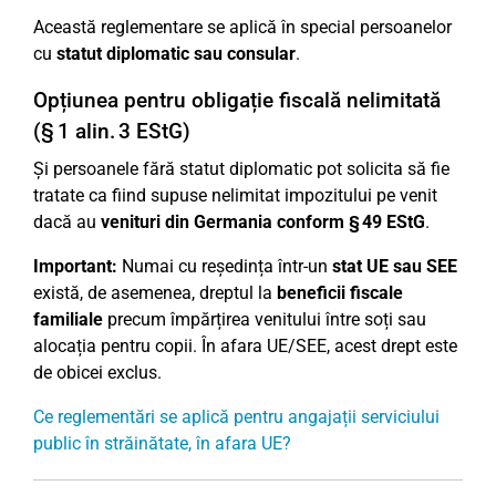
Această reglementare se aplică în special persoanelor
cu
statut diplomatic sau consular
.
Opțiunea pentru obligație fiscală nelimitată
(§ 1 alin. 3 EStG)
Și persoanele fără statut diplomatic pot solicita să fie
tratate ca fiind supuse nelimitat impozitului pe venit
dacă au
venituri din Germania conform § 49 EStG
.
Important:
Numai cu reședința într-un
stat UE sau SEE
există, de asemenea, dreptul la
beneficii fiscale
familiale
precum împărțirea venitului între soți sau
alocația pentru copii. În afara UE/SEE, acest drept este
de obicei exclus.
Ce reglementări se aplică pentru angajații serviciului
public în străinătate, în afara UE?