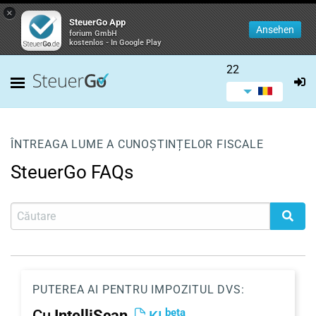
×
SteuerGo App
Ansehen
forium GmbH
kostenlos - In Google Play
22
ÎNTREAGA LUME A CUNOȘTINȚELOR FISCALE
SteuerGo FAQs
PUTEREA AI PENTRU IMPOZITUL DVS:
beta
Cu
IntelliScan