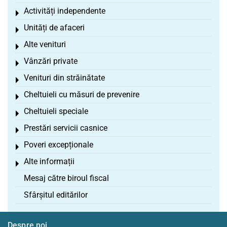
Activități independente
Toggle menu
Unități de afaceri
Toggle menu
Alte venituri
Toggle menu
Vânzări private
Toggle menu
Venituri din străinătate
Toggle menu
Cheltuieli cu măsuri de prevenire
Toggle menu
Cheltuieli speciale
Toggle menu
Prestări servicii casnice
Toggle menu
Poveri excepționale
Toggle menu
Alte informații
Toggle menu
Mesaj către biroul fiscal
Sfârșitul editărilor
Despre noi