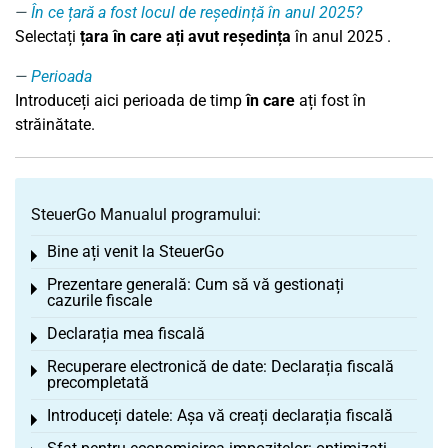
În ce țară a fost locul de reședință în anul 2025?
Selectați
țara în care ați avut reședința
în anul
2025
.
Perioada
Introduceți aici perioada de timp
în care
ați fost în
străinătate.
SteuerGo Manualul programului:
Bine ați venit la SteuerGo
Toggle menu
Prezentare generală: Cum să vă gestionați
Toggle menu
cazurile fiscale
Declarația mea fiscală
Toggle menu
Recuperare electronică de date: Declarația fiscală
Toggle menu
precompletată
Introduceți datele: Așa vă creați declarația fiscală
Toggle menu