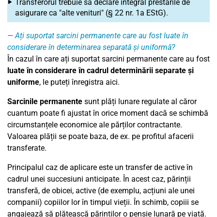
Transferorul trebuie să declare integral prestările de
asigurare ca "alte venituri" (§ 22 nr. 1a EStG).
Ați suportat sarcini permanente care au fost luate în
considerare în determinarea separată și uniformă?
În cazul în care ați suportat sarcini permanente care au fost
luate în considerare în cadrul determinării separate și
uniforme
, le puteți înregistra aici.
Sarcinile permanente
sunt plăți lunare regulate al căror
cuantum poate fi ajustat în orice moment dacă se schimbă
circumstanțele economice ale părților contractante.
Valoarea plății se poate baza, de ex. pe profitul afacerii
transferate.
Principalul caz de aplicare este un transfer de active în
cadrul unei succesiuni anticipate. În acest caz, părinții
transferă, de obicei, active (de exemplu, acțiuni ale unei
companii) copiilor lor în timpul vieții. În schimb, copiii se
angajează să plătească părinților o pensie lunară pe viață.