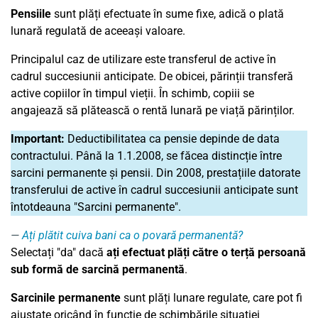
Pensiile
sunt plăți efectuate în sume fixe, adică o plată
lunară regulată de aceeași valoare.
Principalul caz de utilizare este transferul de active în
cadrul succesiunii anticipate. De obicei, părinții transferă
active copiilor în timpul vieții. În schimb, copiii se
angajează să plătească o rentă lunară pe viață părinților.
Important:
Deductibilitatea ca pensie depinde de data
contractului. Până la 1.1.2008, se făcea distincție între
sarcini permanente și pensii. Din 2008, prestațiile datorate
transferului de active în cadrul succesiunii anticipate sunt
întotdeauna "Sarcini permanente".
Ați plătit cuiva bani ca o povară permanentă?
Selectați "da" dacă
ați efectuat plăți către o terță persoană
sub formă de sarcină permanentă
.
Sarcinile permanente
sunt plăți lunare regulate, care pot fi
ajustate oricând în funcție de schimbările situației