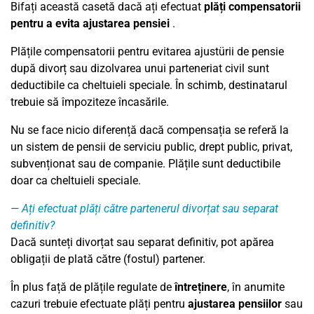
Bifați această casetă dacă ați efectuat
plăți compensatorii
pentru a evita ajustarea pensiei
.
Plățile compensatorii pentru evitarea ajustürii de pensie
după divorț sau dizolvarea unui parteneriat civil sunt
deductibile ca cheltuieli speciale. În schimb, destinatarul
trebuie să împoziteze încasările.
Nu se face nicio diferență dacă compensația se referă la
un sistem de pensii de serviciu public, drept public, privat,
subvenționat sau de companie. Plățile sunt deductibile
doar ca cheltuieli speciale.
Ați efectuat plăți către partenerul divorțat sau separat
definitiv?
Dacă sunteți divorțat sau separat definitiv, pot apărea
obligații de plată către (fostul) partener.
În plus față de plățile regulate de
întreținere
, în anumite
cazuri trebuie efectuate plăți pentru
ajustarea pensiilor
sau