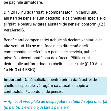
pe paginile următoare.
Din 2015, nu doar "plățile compensatorii în cadrul unui
ajustări de pensie" sunt deductibile ca cheltuieli speciale, ci
și "plățile pentru evitarea ajustării de pensie" conform § 23
VersAusglG.
Beneficiarul compensației trebuie să declare veniturile ca
alte venituri. Nu se mai face nicio diferență dacă
compensația se referă la o pensie de serviciu, publică,
privată, subvenționată sau de afaceri. Plățile sunt
deductibile uniform doar ca cheltuieli speciale (§ 10 Abs.
1a Nr. 3 și 4 EStG).
Important:
Dacă solicitați pentru prima dată astfel de
cheltuieli speciale, vă rugăm să atașați o copie a
contractului / acordului de pensie.
Ați făcut vreo plată de despăgubire soțului / soției divorțat
(e) pentru a evita o ajustare a pensiei?