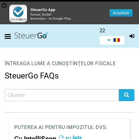
×
SteuerGo App
Ansehen
forium GmbH
kostenlos - In Google Play
22
ÎNTREAGA LUME A CUNOȘTINȚELOR FISCALE
SteuerGo FAQs
PUTEREA AI PENTRU IMPOZITUL DVS:
beta
Cu
IntelliScan