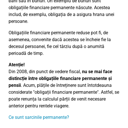
bani sau în bunuri. Un exemplu de bunuri sunt
obligațiile financiare permanente născute. Acestea
includ, de exemplu, obligația de a asigura hrana unei
persoane.
Obligațiile financiare permanente reduse pot fi, de
asemenea, convenite dacă acestea se încheie fie la
decesul persoanei, fie cel târziu după o anumită
perioadă de timp.
Atenție!
Din 2008, din punct de vedere fiscal,
nu se mai face
distincție între obligațiile financiare permanente și
pensii
. Acum, plățile de întreținere sunt întotdeauna
considerate "obligații financiare permanente". Astfel, se
poate renunța la calculul părții de venit necesare
anterior pentru rentele viagere.
Ce sunt sarcinile permanente?