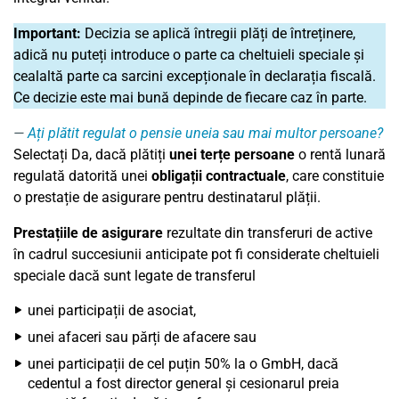
Important:
Decizia se aplică întregii plăți de întreținere,
adică nu puteți introduce o parte ca cheltuieli speciale și
cealaltă parte ca sarcini excepționale în declarația fiscală.
Ce decizie este mai bună depinde de fiecare caz în parte.
Ați plătit regulat o pensie uneia sau mai multor persoane?
Selectați Da, dacă plătiți
unei terțe persoane
o rentă lunară
regulată datorită unei
obligații contractuale
, care constituie
o prestație de asigurare pentru destinatarul plății.
Prestațiile de asigurare
rezultate din transferuri de active
în cadrul succesiunii anticipate pot fi considerate cheltuieli
speciale dacă sunt legate de transferul
unei participații de asociat,
unei afaceri sau părți de afacere sau
unei participații de cel puțin 50% la o GmbH, dacă
cedentul a fost director general și cesionarul preia