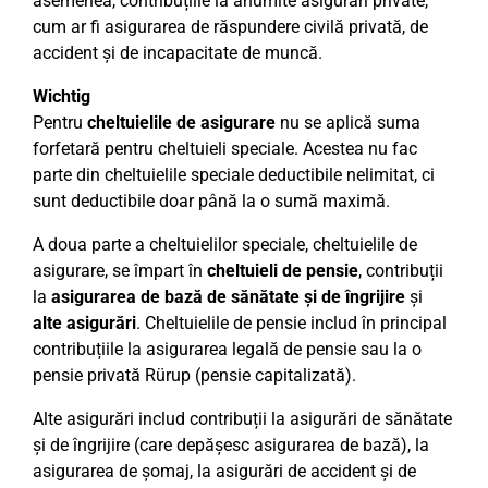
asemenea, contribuțiile la anumite asigurări private,
cum ar fi asigurarea de răspundere civilă privată, de
accident și de incapacitate de muncă.
Wichtig
Pentru
cheltuielile de asigurare
nu se aplică suma
forfetară pentru cheltuieli speciale. Acestea nu fac
parte din cheltuielile speciale deductibile nelimitat, ci
sunt deductibile doar până la o sumă maximă.
A doua parte a cheltuielilor speciale, cheltuielile de
asigurare, se împart în
cheltuieli de pensie
, contribuții
la
asigurarea de bază de sănătate și de îngrijire
și
alte asigurări
. Cheltuielile de pensie includ în principal
contribuțiile la asigurarea legală de pensie sau la o
pensie privată Rürup (pensie capitalizată).
Alte asigurări includ contribuții la asigurări de sănătate
și de îngrijire (care depășesc asigurarea de bază), la
asigurarea de șomaj, la asigurări de accident și de