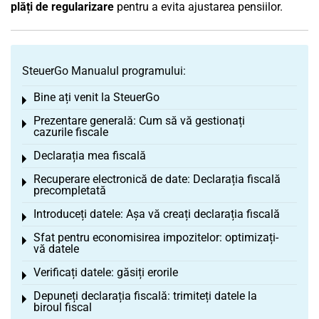
plăți de regularizare
pentru a evita ajustarea pensiilor.
SteuerGo Manualul programului:
Bine ați venit la SteuerGo
Toggle menu
Prezentare generală: Cum să vă gestionați
Toggle menu
cazurile fiscale
Declarația mea fiscală
Toggle menu
Recuperare electronică de date: Declarația fiscală
Toggle menu
precompletată
Introduceți datele: Așa vă creați declarația fiscală
Toggle menu
Sfat pentru economisirea impozitelor: optimizați-
Toggle menu
vă datele
Verificați datele: găsiți erorile
Toggle menu
Depuneți declarația fiscală: trimiteți datele la
Toggle menu
biroul fiscal