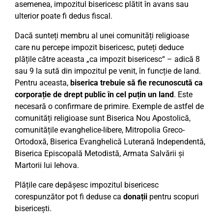
asemenea, impozitul bisericesc plătit în avans sau
ulterior poate fi dedus fiscal.
Dacă sunteți membru al unei comunități religioase
care nu percepe impozit bisericesc, puteți deduce
plățile către aceasta „ca impozit bisericesc“ – adică 8
sau 9 la sută din impozitul pe venit, în funcție de land.
Pentru aceasta,
biserica trebuie să fie recunoscută ca
corporație de drept public în cel puțin un land
. Este
necesară o confirmare de primire. Exemple de astfel de
comunități religioase sunt Biserica Nou Apostolică,
comunitățile evanghelice-libere, Mitropolia Greco-
Ortodoxă, Biserica Evanghelică Luterană Independentă,
Biserica Episcopală Metodistă, Armata Salvării și
Martorii lui Iehova.
Plățile care depășesc impozitul bisericesc
corespunzător pot fi deduse ca
donații
pentru scopuri
bisericești.