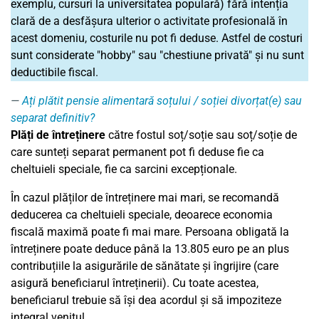
exemplu, cursuri la universitatea populară) fără intenția
clară de a desfășura ulterior o activitate profesională în
acest domeniu, costurile nu pot fi deduse. Astfel de costuri
sunt considerate "hobby" sau "chestiune privată" și nu sunt
deductibile fiscal.
Ați plătit pensie alimentară soțului / soției divorțat(e) sau
separat definitiv?
Plăți de întreținere
către fostul soț/soție sau soț/soție de
care sunteți separat permanent pot fi deduse fie ca
cheltuieli speciale, fie ca sarcini excepționale.
În cazul plăților de întreținere mai mari, se recomandă
deducerea ca cheltuieli speciale, deoarece economia
fiscală maximă poate fi mai mare. Persoana obligată la
întreținere poate deduce până la 13.805 euro pe an plus
contribuțiile la asigurările de sănătate și îngrijire (care
asigură beneficiarul întreținerii). Cu toate acestea,
beneficiarul trebuie să își dea acordul și să impoziteze
integral venitul.