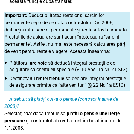
această funcție după transfer.
Important:
Deductibilitatea rentelor și sarcinilor
permanente depinde de data contractului. Din 2008,
distincția între sarcini permanente și rente a fost eliminată.
Prestațiile de asigurare sunt acum întotdeauna "sarcini
permanente". Astfel, nu mai este necesară calcularea părții
de venit pentru rentele viagere. Aceasta înseamnă:
Plătitorul
are voie
să deducă integral prestațiile de
asigurare ca cheltuieli speciale (§ 10 Abs. 1a Nr. 2 EStG).
Destinatarul rentei
trebuie
să declare integral prestațiile
de asigurare primite ca "alte venituri" (§ 22 Nr. 1a EStG).
A trebuit să plătiți cuiva o pensie (contract înainte de
2008)?
Selectați "da" dacă trebuie să
plătiți o pensie unei terțe
persoane
și contractul aferent a fost încheiat înainte de
1.1.2008.