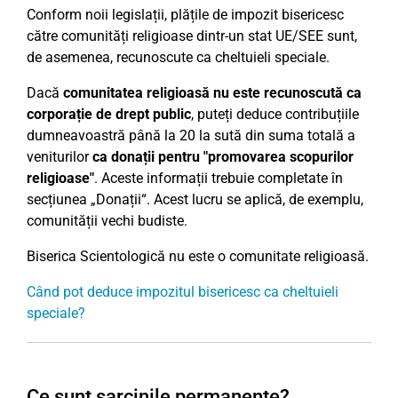
Conform noii legislații, plățile de impozit bisericesc
către comunități religioase dintr-un stat UE/SEE sunt,
de asemenea, recunoscute ca cheltuieli speciale.
Dacă
comunitatea religioasă nu este recunoscută ca
corporație de drept public
, puteți deduce contribuțiile
dumneavoastră până la 20 la sută din suma totală a
veniturilor
ca donații pentru "promovarea scopurilor
religioase"
. Aceste informații trebuie completate în
secțiunea „Donații“. Acest lucru se aplică, de exemplu,
comunității vechi budiste.
Biserica Scientologică nu este o comunitate religioasă.
Când pot deduce impozitul bisericesc ca cheltuieli
speciale?
Ce sunt sarcinile permanente?