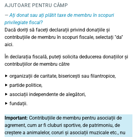
AJUTOARE PENTRU CÂMP
Ați donat sau ați plătit taxe de membru în scopuri
privilegiate fiscal?
Dacă doriți să faceți declarații privind donațiile și
contribuțiile de membru în scopuri fiscale, selectați "da"
aici.
În declarația fiscală, puteți solicita deducerea donațiilor și
contribuțiilor de membru către
organizații de caritate, bisericești sau filantropice,
partide politice,
asociații independente de alegători,
fundații.
Important:
Contribuțiile de membru pentru asociații de
agrement, cum ar fi cluburi sportive, de patrimoniu, de
creștere a animalelor, coruri și asociații muzicale etc., nu