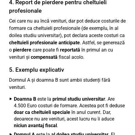
4. Report de pierdere pentru cheltuieli
profesionale
Cei care nu au încă venituri, dar pot deduce costurile de
formare ca cheltuieli profesionale (de exemplu, în al
doilea studiu universitar), pot declara aceste costuri ca
cheltuieli profesionale anticipate
. Astfel, se generează
o
pierdere
care poate fi
reportată
în primul an cu
venituri și
compensată
fiscal acolo.
5. Exemplu explicativ
Domnul A și doamna B sunt ambii studenți fără
venituri.
Doamna B
este la
primul studiu universitar
. Are
4.500 Euro costuri de formare. Acestea pot fi deduse
doar ca cheltuieli speciale
în anul curent. Dar,
deoarece nu are venituri, acest lucru nu îi aduce
niciun avantaj fiscal
.
Domnul A
este la
al doilea studiu universitar
. El