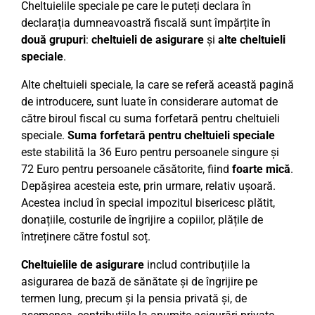
Cheltuielile speciale pe care le puteți declara în
declarația dumneavoastră fiscală sunt împărțite în
două grupuri
:
cheltuieli de asigurare
și
alte cheltuieli
speciale
.
Alte cheltuieli speciale, la care se referă această pagină
de introducere, sunt luate în considerare automat de
către biroul fiscal cu suma forfetară pentru cheltuieli
speciale.
Suma forfetară pentru cheltuieli speciale
este stabilită la 36 Euro pentru persoanele singure și
72 Euro pentru persoanele căsătorite, fiind
foarte mică
.
Depășirea acesteia este, prin urmare, relativ ușoară.
Acestea includ în special impozitul bisericesc plătit,
donațiile, costurile de îngrijire a copiilor, plățile de
întreținere către fostul soț.
Cheltuielile de asigurare
includ contribuțiile la
asigurarea de bază de sănătate și de îngrijire pe
termen lung, precum și la pensia privată și, de