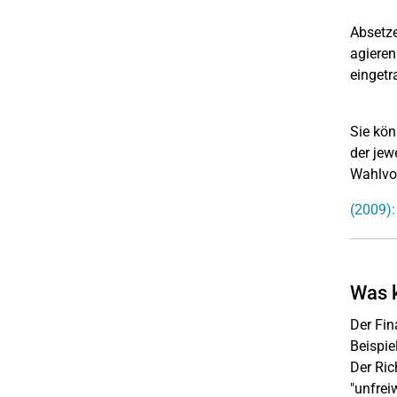
Absetze
agieren
eingetr
Sie kön
der jew
Wahlvor
(2009)
Was k
Der Fin
Beispie
Der Ric
"unfrei