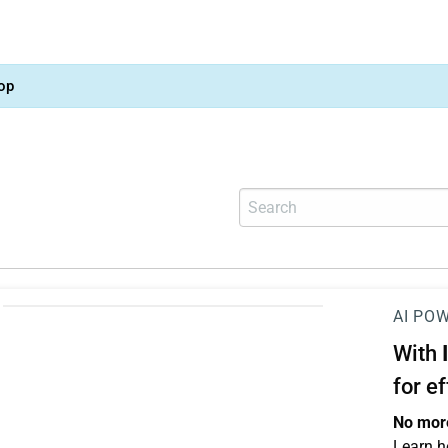
op
AI PO
With
for e
No more
Learn h