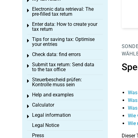
Toggle menu
Electronic data retrieval: The
Toggle menu
pre-filled tax return
Enter data: How to create your
Toggle menu
tax return
Tips for saving tax: Optimise
Toggle menu
your entries
SOND
WÄHLE
Check data: find errors
Toggle menu
Submit tax return: Send data
Spe
Toggle menu
to the tax office
Steuerbescheid prüfen:
Toggle menu
Kontrolle muss sein
Was 
Help and examples
Toggle menu
Was 
Calculator
Toggle menu
Was 
Legal information
Wie 
Toggle menu
Wie 
Legal Notice
Press
Dieser 