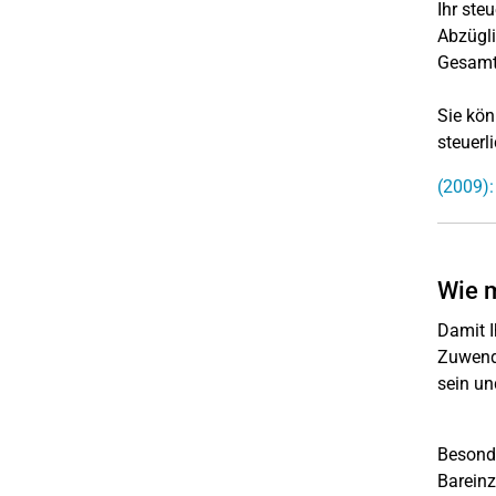
Ihr ste
Abzüg
Gesamt
Sie kön
steuerl
(2009):
Wie 
Damit I
Zuwend
sein un
Besonde
Bareinz