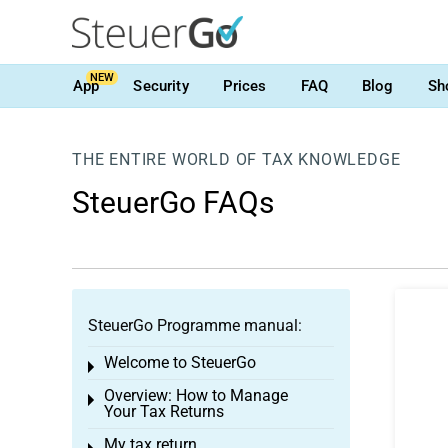
NEW
App
Security
Prices
FAQ
Blog
Sh
THE ENTIRE WORLD OF TAX KNOWLEDGE
SteuerGo FAQs
SteuerGo Programme manual:
Welcome to SteuerGo
Toggle menu
Overview: How to Manage
Toggle menu
Your Tax Returns
My tax return