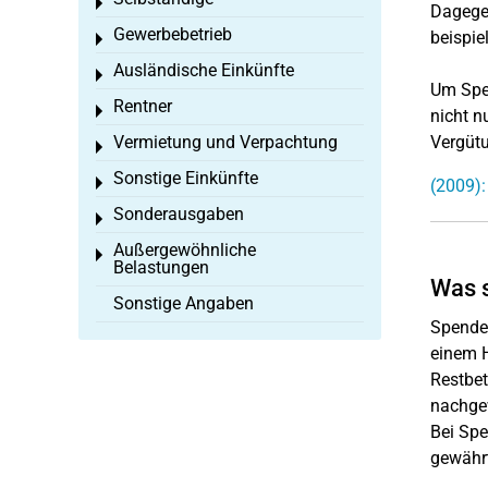
Toggle menu
Dagegen
Gewerbebetrieb
beispie
Toggle menu
Ausländische Einkünfte
Toggle menu
Um Spen
Rentner
Toggle menu
nicht n
Vermietung und Verpachtung
Vergüt
Toggle menu
Sonstige Einkünfte
Toggle menu
(2009):
Sonderausgaben
Toggle menu
Außergewöhnliche
Toggle menu
Belastungen
Was 
Sonstige Angaben
Spenden
einem H
Restbe
nachgew
Bei Spe
gewährt