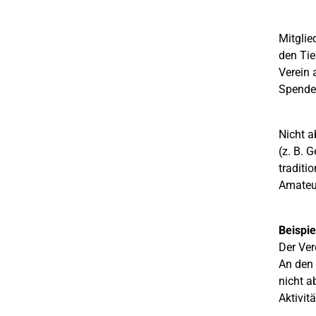
Mitglie
den Tie
Verein 
Spenden
Nicht a
(z. B. 
traditi
Amateur
Beispie
Der Ver
An den 
nicht a
Aktivit