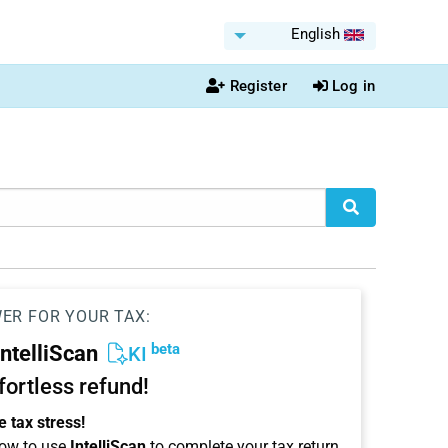
English
Register
Log in
WER FOR YOUR TAX:
beta
IntelliScan
KI
ffortless refund!
 tax stress!
ow to use
IntelliScan
to complete your tax return