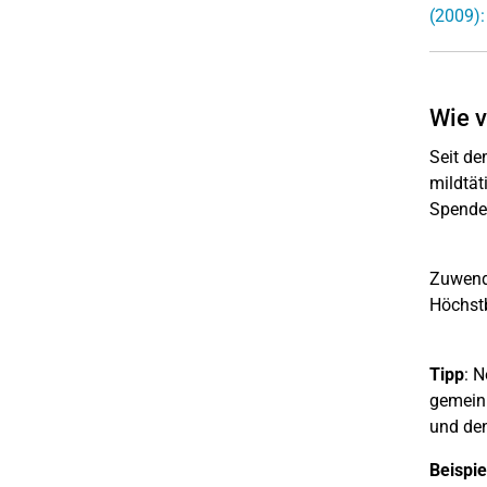
(2009):
Wie v
Seit de
mildtät
Spender
Zuwendu
Höchstb
Tipp
: 
gemeinn
und den
Beispie