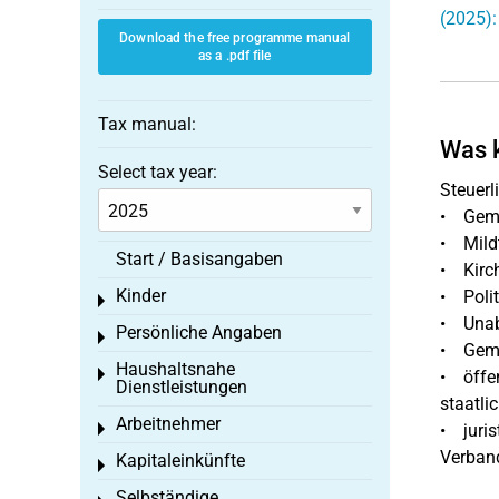
(2025)
Download the free programme manual
as a .pdf file
Tax manual:
Was k
Select tax year:
Steuerl
• Geme
• Mildt
Start / Basisangaben
• Kirch
Kinder
• Polit
Toggle menu
• Unab
Persönliche Angaben
Toggle menu
• Geme
Haushaltsnahe
Toggle menu
• öffen
Dienstleistungen
staatli
Arbeitnehmer
Toggle menu
• juris
Verban
Kapitaleinkünfte
Toggle menu
Selbständige