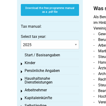
Was 
Download the free programme manual
as a .pdf file
Als Ber
im Hinb
Tax manual:
Vereini
- Gewe
Select tax year:
- Beru
- Arbei
- Marb
Start / Basisangaben
- Steue
- Hand
Kinder
Toggle menu
- Ärzt
Persönliche Angaben
Toggle menu
- Arch
Haushaltsnahe
- Rech
Toggle menu
Dienstleistungen
- Steu
Arbeitnehmer
- Beam
Toggle menu
- Hoch
Kapitaleinkünfte
Toggle menu
- Verei
Selbständige