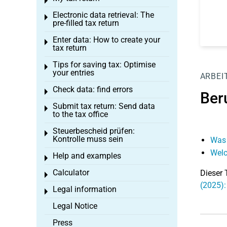
Toggle menu
Electronic data retrieval: The
Toggle menu
pre-filled tax return
Enter data: How to create your
Toggle menu
tax return
Tips for saving tax: Optimise
Toggle menu
your entries
ARBEI
Check data: find errors
Toggle menu
Ber
Submit tax return: Send data
Toggle menu
to the tax office
Steuerbescheid prüfen:
Toggle menu
Kontrolle muss sein
Was 
Welc
Help and examples
Toggle menu
Calculator
Dieser 
Toggle menu
(2025):
Legal information
Toggle menu
Legal Notice
Press