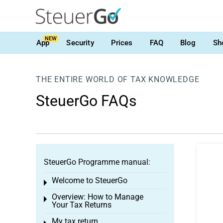
NEW
App
Security
Prices
FAQ
Blog
Sh
THE ENTIRE WORLD OF TAX KNOWLEDGE
SteuerGo FAQs
SteuerGo Programme manual:
Welcome to SteuerGo
Toggle menu
Overview: How to Manage
Toggle menu
Your Tax Returns
My tax return