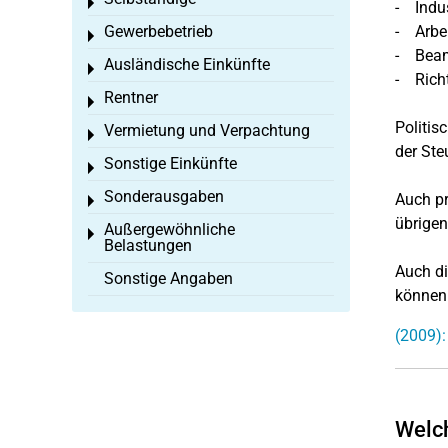
Toggle menu
- Indus
Gewerbebetrieb
- Arbei
Toggle menu
- Beam
Ausländische Einkünfte
Toggle menu
- Rich
Rentner
Toggle menu
Politis
Vermietung und Verpachtung
Toggle menu
der Ste
Sonstige Einkünfte
Toggle menu
Sonderausgaben
Auch pr
Toggle menu
übrigen
Außergewöhnliche
Toggle menu
Belastungen
Auch di
Sonstige Angaben
können 
(2009):
Welch