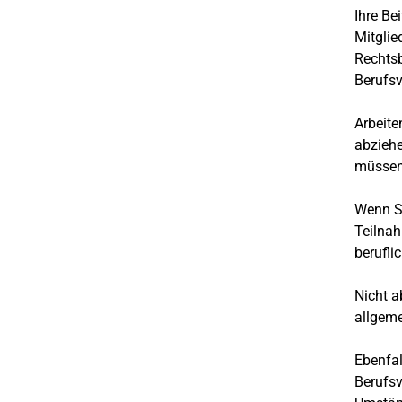
Ihre Be
Mitglie
Rechtsb
Berufsv
Arbeite
abziehe
müssen 
Wenn Si
Teilnah
berufli
Nicht a
allgem
Ebenfal
Berufsv