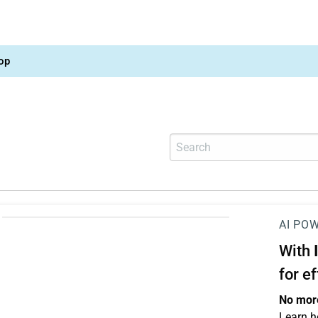
op
AI PO
With
for e
No more
Learn h