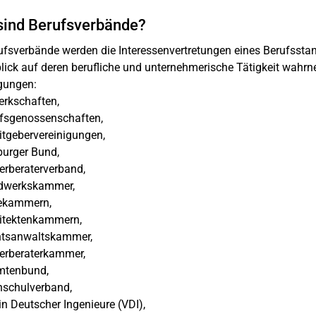
sind Berufsverbände?
ufsverbände werden die Interessenvertretungen eines Berufsstande
lick auf deren berufliche und unternehmerische Tätigkeit wah
gungen:
rkschaften,
fsgenossenschaften,
tgebervereinigungen,
urger Bund,
rberaterverband,
werkskammer,
ekammern,
itektenkammern,
tsanwaltskammer,
erberaterkammer,
tenbund,
schulverband,
n Deutscher Ingenieure (VDI),