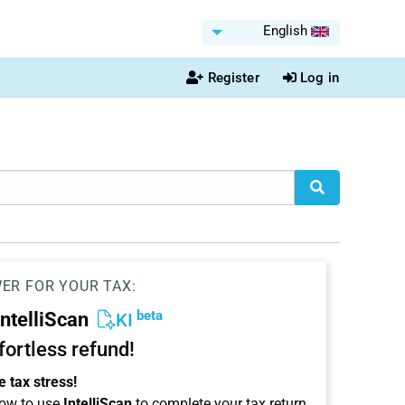
English
Register
Log in
WER FOR YOUR TAX:
beta
IntelliScan
KI
ffortless refund!
 tax stress!
ow to use
IntelliScan
to complete your tax return