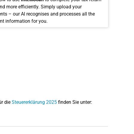
and more efficiently. Simply upload your
ts – our AI recognises and processes all the
nt information for you.
ür die
Steuererklärung 2025
finden Sie unter: