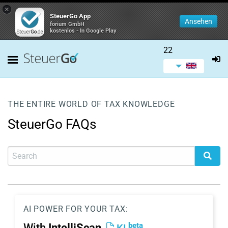
×
SteuerGo App
Ansehen
forium GmbH
kostenlos - In Google Play
22
THE ENTIRE WORLD OF TAX KNOWLEDGE
SteuerGo FAQs
AI POWER FOR YOUR TAX:
beta
With
IntelliScan