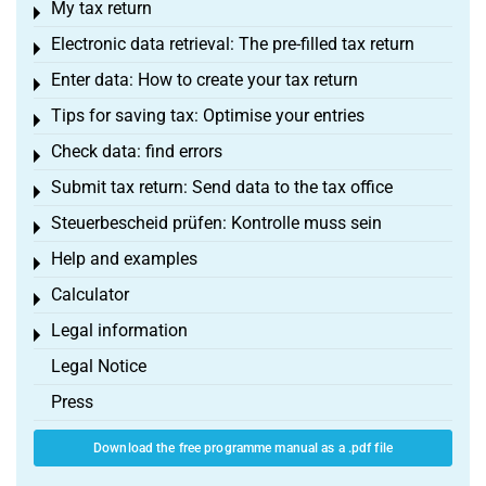
My tax return
Toggle menu
Electronic data retrieval: The pre-filled tax return
Toggle menu
Enter data: How to create your tax return
Toggle menu
Tips for saving tax: Optimise your entries
Toggle menu
Check data: find errors
Toggle menu
Submit tax return: Send data to the tax office
Toggle menu
Steuerbescheid prüfen: Kontrolle muss sein
Toggle menu
Help and examples
Toggle menu
Calculator
Toggle menu
Legal information
Toggle menu
Legal Notice
Press
Download the free programme manual as a .pdf file