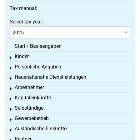
Tax manual:
Select tax year:
Start / Basisangaben
Kinder
Toggle menu
Persönliche Angaben
Toggle menu
Haushaltsnahe Dienstleistungen
Toggle menu
Arbeitnehmer
Toggle menu
Kapitaleinkünfte
Toggle menu
Selbständige
Toggle menu
Gewerbebetrieb
Toggle menu
Ausländische Einkünfte
Toggle menu
Rentner