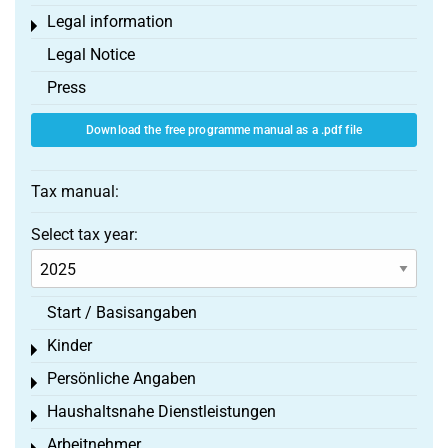
Legal information
Toggle menu
Legal Notice
Press
Download the free programme manual as a .pdf file
Tax manual:
Select tax year:
Start / Basisangaben
Kinder
Toggle menu
Persönliche Angaben
Toggle menu
Haushaltsnahe Dienstleistungen
Toggle menu
Arbeitnehmer