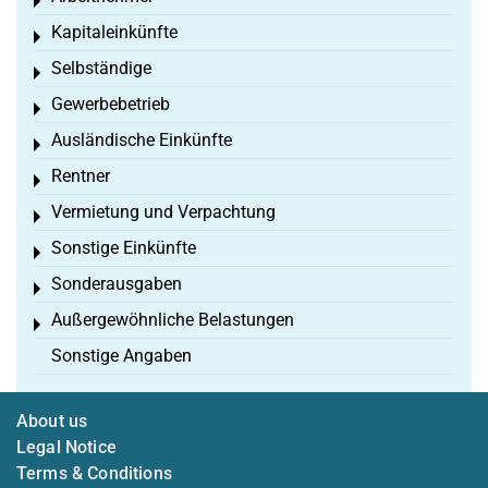
Toggle menu
Kapitaleinkünfte
Toggle menu
Selbständige
Toggle menu
Gewerbebetrieb
Toggle menu
Ausländische Einkünfte
Toggle menu
Rentner
Toggle menu
Vermietung und Verpachtung
Toggle menu
Sonstige Einkünfte
Toggle menu
Sonderausgaben
Toggle menu
Außergewöhnliche Belastungen
Toggle menu
Sonstige Angaben
About us
Legal Notice
Terms & Conditions