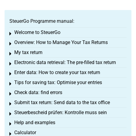
SteuerGo Programme manual:
Welcome to SteuerGo
Toggle menu
Overview: How to Manage Your Tax Returns
Toggle menu
My tax return
Toggle menu
Electronic data retrieval: The pre-filled tax return
Toggle menu
Enter data: How to create your tax return
Toggle menu
Tips for saving tax: Optimise your entries
Toggle menu
Check data: find errors
Toggle menu
Submit tax return: Send data to the tax office
Toggle menu
Steuerbescheid prüfen: Kontrolle muss sein
Toggle menu
Help and examples
Toggle menu
Calculator
Toggle menu