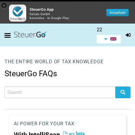
×
SteuerGo App
Ansehen
forium GmbH
kostenlos - In Google Play
22
THE ENTIRE WORLD OF TAX KNOWLEDGE
SteuerGo FAQs
AI POWER FOR YOUR TAX:
beta
With
IntelliScan