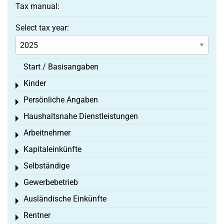
Tax manual:
Select tax year:
Start / Basisangaben
Kinder
Toggle menu
Persönliche Angaben
Toggle menu
Haushaltsnahe Dienstleistungen
Toggle menu
Arbeitnehmer
Toggle menu
Kapitaleinkünfte
Toggle menu
Selbständige
Toggle menu
Gewerbebetrieb
Toggle menu
Ausländische Einkünfte
Toggle menu
Rentner
Toggle menu