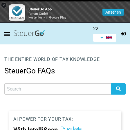
×
SteuerGo App
Ansehen
forium GmbH
kostenlos - In Google Play
22
THE ENTIRE WORLD OF TAX KNOWLEDGE
SteuerGo FAQs
AI POWER FOR YOUR TAX:
beta
With
IntelliScan