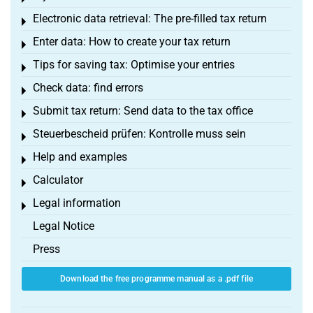
Electronic data retrieval: The pre-filled tax return
Toggle menu
Enter data: How to create your tax return
Toggle menu
Tips for saving tax: Optimise your entries
Toggle menu
Check data: find errors
Toggle menu
Submit tax return: Send data to the tax office
Toggle menu
Steuerbescheid prüfen: Kontrolle muss sein
Toggle menu
Help and examples
Toggle menu
Calculator
Toggle menu
Legal information
Toggle menu
Legal Notice
Press
Download the free programme manual as a .pdf file