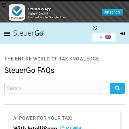
×
SteuerGo App
Ansehen
forium GmbH
kostenlos - In Google Play
22
THE ENTIRE WORLD OF TAX KNOWLEDGE
SteuerGo FAQs
AI POWER FOR YOUR TAX:
beta
With
IntelliScan