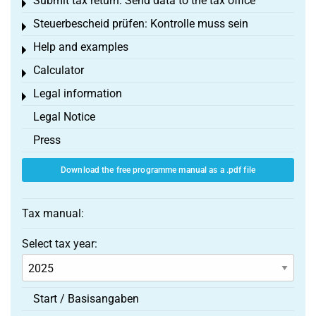
Submit tax return: Send data to the tax office
Toggle menu
Steuerbescheid prüfen: Kontrolle muss sein
Toggle menu
Help and examples
Toggle menu
Calculator
Toggle menu
Legal information
Toggle menu
Legal Notice
Press
Download the free programme manual as a .pdf file
Tax manual:
Select tax year:
Start / Basisangaben