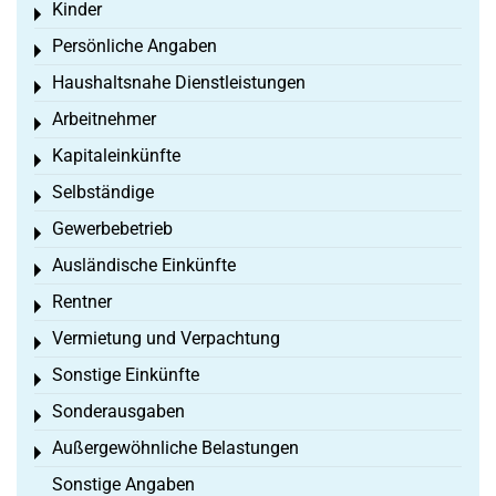
Kinder
Toggle menu
Persönliche Angaben
Toggle menu
Haushaltsnahe Dienstleistungen
Toggle menu
Arbeitnehmer
Toggle menu
Kapitaleinkünfte
Toggle menu
Selbständige
Toggle menu
Gewerbebetrieb
Toggle menu
Ausländische Einkünfte
Toggle menu
Rentner
Toggle menu
Vermietung und Verpachtung
Toggle menu
Sonstige Einkünfte
Toggle menu
Sonderausgaben
Toggle menu
Außergewöhnliche Belastungen
Toggle menu
Sonstige Angaben