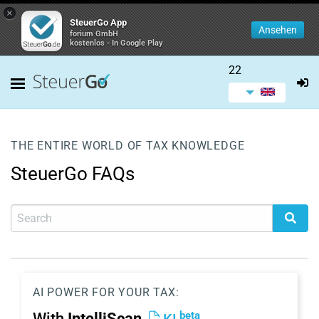
×
SteuerGo App
Ansehen
forium GmbH
kostenlos - In Google Play
22
THE ENTIRE WORLD OF TAX KNOWLEDGE
SteuerGo FAQs
AI POWER FOR YOUR TAX:
beta
With
IntelliScan