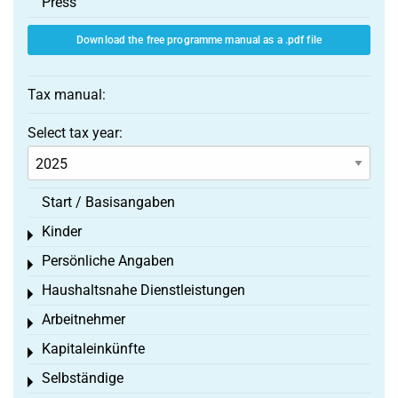
Press
Download the free programme manual as a .pdf file
Tax manual:
Select tax year:
Start / Basisangaben
Kinder
Toggle menu
Persönliche Angaben
Toggle menu
Haushaltsnahe Dienstleistungen
Toggle menu
Arbeitnehmer
Toggle menu
Kapitaleinkünfte
Toggle menu
Selbständige
Toggle menu