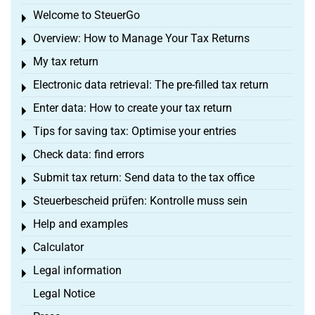
Welcome to SteuerGo
Toggle menu
Overview: How to Manage Your Tax Returns
Toggle menu
My tax return
Toggle menu
Electronic data retrieval: The pre-filled tax return
Toggle menu
Enter data: How to create your tax return
Toggle menu
Tips for saving tax: Optimise your entries
Toggle menu
Check data: find errors
Toggle menu
Submit tax return: Send data to the tax office
Toggle menu
Steuerbescheid prüfen: Kontrolle muss sein
Toggle menu
Help and examples
Toggle menu
Calculator
Toggle menu
Legal information
Toggle menu
Legal Notice