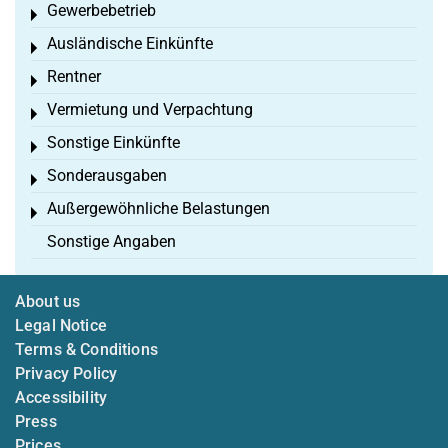
Gewerbebetrieb
Toggle menu
Ausländische Einkünfte
Toggle menu
Rentner
Toggle menu
Vermietung und Verpachtung
Toggle menu
Sonstige Einkünfte
Toggle menu
Sonderausgaben
Toggle menu
Außergewöhnliche Belastungen
Toggle menu
Sonstige Angaben
About us
Legal Notice
Terms & Conditions
Privacy Policy
Accessibility
Press
Prices