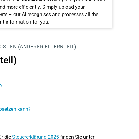
and more efficiently. Simply upload your
ts – our AI recognises and processes all the
nt information for you.
OSTEN (ANDERER ELTERNTEIL)
eil)
?
absetzen kann?
ür die
Steuererklärung 2025
finden Sie unter: