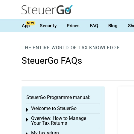
NEW
App
Security
Prices
FAQ
Blog
Sh
THE ENTIRE WORLD OF TAX KNOWLEDGE
SteuerGo FAQs
SteuerGo Programme manual:
Welcome to SteuerGo
Toggle menu
Overview: How to Manage
Toggle menu
Your Tax Returns
My tax return