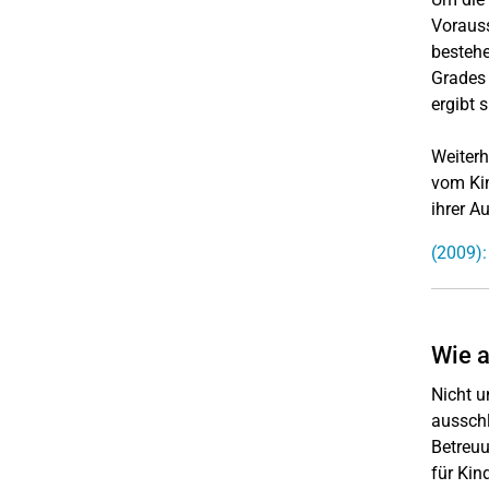
Vorauss
bestehe
Grades 
ergibt 
Weiterh
vom Kin
ihrer A
(2009):
Wie a
Nicht u
ausschl
Betreuu
für Kin