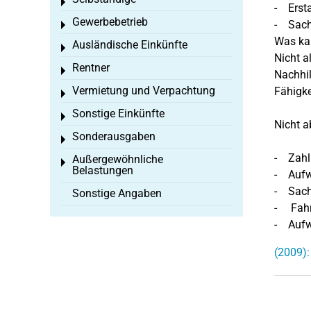
Toggle menu
- Ersta
Gewerbebetrieb
- Sachl
Toggle menu
Was kan
Ausländische Einkünfte
Toggle menu
Nicht a
Rentner
Toggle menu
Nachhil
Vermietung und Verpachtung
Fähigke
Toggle menu
Sonstige Einkünfte
Toggle menu
Nicht a
Sonderausgaben
Toggle menu
- Zahlu
Außergewöhnliche
Toggle menu
Belastungen
- Aufw
- Sachk
Sonstige Angaben
- Fahrt
- Aufwe
(2009):