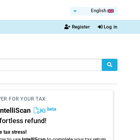
English
Register
Log in
WER FOR YOUR TAX:
beta
IntelliScan
KI
ffortless refund!
 tax stress!
ow to use
IntelliScan
to complete your tax return