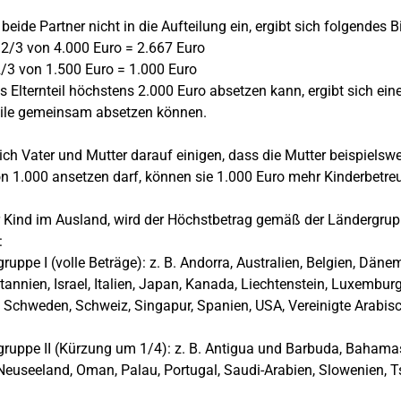
beide Partner nicht in die Aufteilung ein, ergibt sich folgendes Bi
 2/3 von 4.000 Euro = 2.667 Euro
2/3 von 1.500 Euro = 1.000 Euro
s Elternteil höchstens 2.000 Euro absetzen kann, ergibt sich e
eile gemeinsam absetzen können.
ch Vater und Mutter darauf einigen, dass die Mutter beispielsw
n 1.000 ansetzen darf, können sie 1.000 Euro mehr Kinderbetr
r Kind im Ausland, wird der Höchstbetrag gemäß der Ländergru
:
ruppe I (volle Beträge): z. B. Andorra, Australien, Belgien, Dänem
tannien, Israel, Italien, Japan, Kanada, Liechtenstein, Luxembu
 Schweden, Schweiz, Singapur, Spanien, USA, Vereinigte Arabi
ruppe II (Kürzung um 1/4): z. B. Antigua und Barbuda, Bahamas
 Neuseeland, Oman, Palau, Portugal, Saudi-Arabien, Slowen