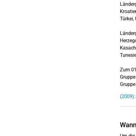
Länderg
Kroatie
Türke
Länderg
Herzego
Kasachs
Tune
Zum 01.
Gruppe 
Gruppe 
(2009):
Wann 
Um die 