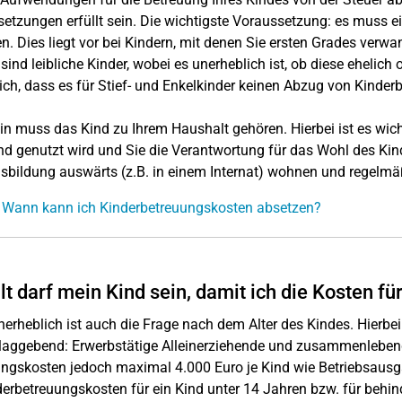
etzungen erfüllt sein. Die wichtigste Voraussetzung: es muss 
n. Dies liegt vor bei Kindern, mit denen Sie ersten Grades verwan
sind leibliche Kinder, wobei es unerheblich ist, ob diese ehelich
sich, dass es für Stief- und Enkelkinder keinen Abzug von Kinder
in muss das Kind zu Ihrem Haushalt gehören. Hierbei ist es wic
d genutzt wird und Sie die Verantwortung für das Wohl des Kindes
usbildung auswärts (z.B. in einem Internat) wohnen und regelm
 Wann kann ich Kinderbetreuungskosten absetzen?
lt darf mein Kind sein, damit ich die Kosten f
nerheblich ist auch die Frage nach dem Alter des Kindes. Hierbei i
aggebend: Erwerbstätige Alleinerziehende und zusammenlebende
ngskosten jedoch maximal 4.000 Euro je Kind wie Betriebsausg
derbetreuungskosten für ein Kind unter 14 Jahren bzw. für behind