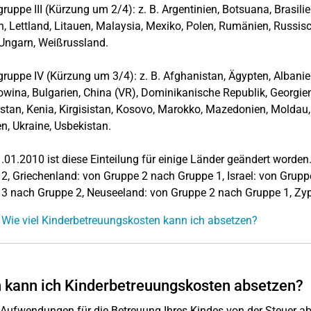
ruppe III (Kürzung um 2/4): z. B. Argentinien, Botsuana, Brasilie
n, Lettland, Litauen, Malaysia, Mexiko, Polen, Rumänien, Russis
i, Ungarn, Weißrussland.
ruppe IV (Kürzung um 3/4): z. B. Afghanistan, Ägypten, Albanien
wina, Bulgarien, China (VR), Dominikanische Republik, Georgien, I
tan, Kenia, Kirgisistan, Kosovo, Marokko, Mazedonien, Moldau, 
sien, Ukraine, Usbekistan.
01.2010 ist diese Einteilung für einige Länder geändert worden.
2, Griechenland: von Gruppe 2 nach Gruppe 1, Israel: von Grup
3 nach Gruppe 2, Neuseeland: von Gruppe 2 nach Gruppe 1, Zyp
 Wie viel Kinderbetreuungskosten kann ich absetzen?
kann ich Kinderbetreuungskosten absetzen?
Aufwendungen für die Betreuung Ihres Kindes von der Steuer 