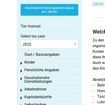
(2025):
Download the free programme manual
as a .pdf file
Tax manual:
Welch
Select tax year:
Zu den 
organis
Kosten 
Start / Basisangaben
diese I
Kinder
Auch we
Toggle menu
das Kin
Persönliche Angaben
Toggle menu
Haushaltsnahe
Toggle menu
Absetzb
Dienstleistungen
- Beitr
Arbeitnehmer
Toggle menu
- Hono
- Tasch
Kapitaleinkünfte
Toggle menu
- Lohn 
Selbständige