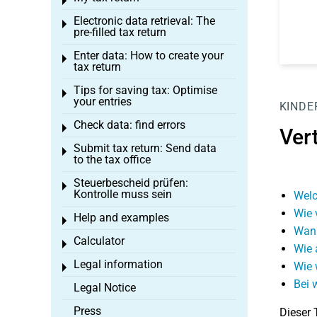
Toggle menu
Electronic data retrieval: The
Toggle menu
pre-filled tax return
Enter data: How to create your
Toggle menu
tax return
Tips for saving tax: Optimise
Toggle menu
your entries
KINDE
Check data: find errors
Toggle menu
Vert
Submit tax return: Send data
Toggle menu
to the tax office
Steuerbescheid prüfen:
Toggle menu
Kontrolle muss sein
Welc
Wie 
Help and examples
Toggle menu
Wann
Calculator
Toggle menu
Wie 
Legal information
Wie 
Toggle menu
Bei 
Legal Notice
Press
Dieser 