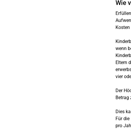
Wie v
Erfülle
Aufwend
Kosten 
Kinderb
wenn be
Kinderb
Eltern 
erwerbs
vier od
Der Höc
Betrag 
Dies ka
Für die
pro Jah