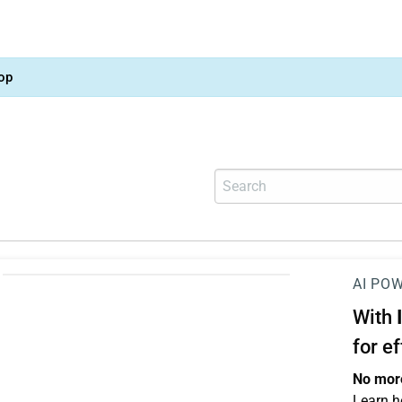
op
AI PO
With
for e
No more
Learn h