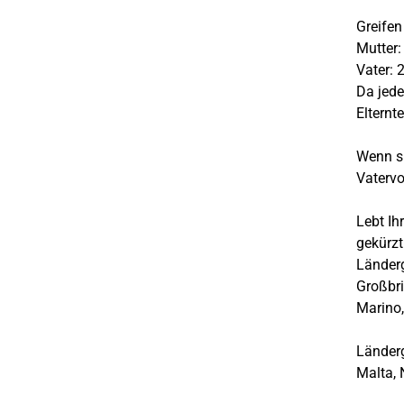
Greifen 
Mutter:
Vater: 
Da jede
Elternt
Wenn si
Vatervo
Lebt Ih
gekürzt
Länderg
Großbri
Marino,
Länderg
Malta,