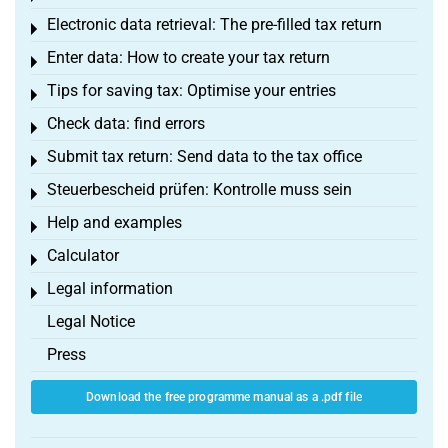
Electronic data retrieval: The pre-filled tax return
Toggle menu
Enter data: How to create your tax return
Toggle menu
Tips for saving tax: Optimise your entries
Toggle menu
Check data: find errors
Toggle menu
Submit tax return: Send data to the tax office
Toggle menu
Steuerbescheid prüfen: Kontrolle muss sein
Toggle menu
Help and examples
Toggle menu
Calculator
Toggle menu
Legal information
Toggle menu
Legal Notice
Press
Download the free programme manual as a .pdf file