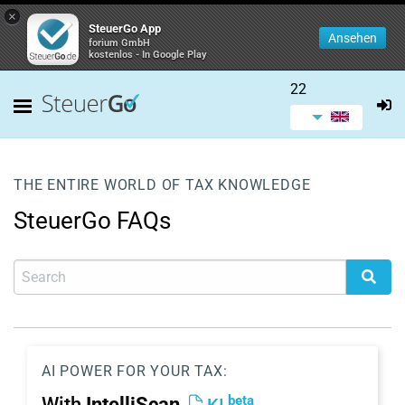
×
SteuerGo App
Ansehen
forium GmbH
kostenlos - In Google Play
22
THE ENTIRE WORLD OF TAX KNOWLEDGE
SteuerGo FAQs
AI POWER FOR YOUR TAX:
beta
With
IntelliScan