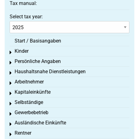
Tax manual:
Select tax year:
Start / Basisangaben
Kinder
Toggle menu
Persönliche Angaben
Toggle menu
Haushaltsnahe Dienstleistungen
Toggle menu
Arbeitnehmer
Toggle menu
Kapitaleinkünfte
Toggle menu
Selbständige
Toggle menu
Gewerbebetrieb
Toggle menu
Ausländische Einkünfte
Toggle menu
Rentner
Toggle menu