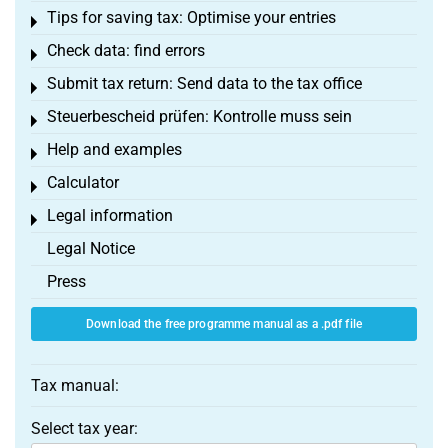
Tips for saving tax: Optimise your entries
Toggle menu
Check data: find errors
Toggle menu
Submit tax return: Send data to the tax office
Toggle menu
Steuerbescheid prüfen: Kontrolle muss sein
Toggle menu
Help and examples
Toggle menu
Calculator
Toggle menu
Legal information
Toggle menu
Legal Notice
Press
Download the free programme manual as a .pdf file
Tax manual:
Select tax year: