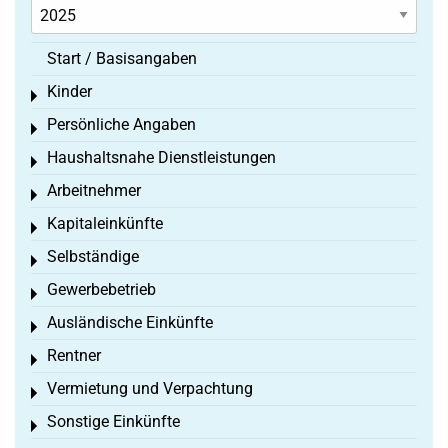
Start / Basisangaben
Kinder
Toggle menu
Persönliche Angaben
Toggle menu
Haushaltsnahe Dienstleistungen
Toggle menu
Arbeitnehmer
Toggle menu
Kapitaleinkünfte
Toggle menu
Selbständige
Toggle menu
Gewerbebetrieb
Toggle menu
Ausländische Einkünfte
Toggle menu
Rentner
Toggle menu
Vermietung und Verpachtung
Toggle menu
Sonstige Einkünfte
Toggle menu