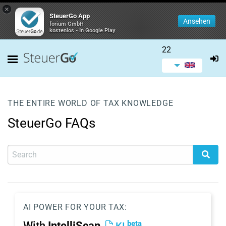
×
SteuerGo App
Ansehen
forium GmbH
kostenlos - In Google Play
22
THE ENTIRE WORLD OF TAX KNOWLEDGE
SteuerGo FAQs
AI POWER FOR YOUR TAX:
beta
With
IntelliScan