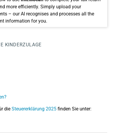
and more efficiently. Simply upload your
ts – our AI recognises and processes all the
nt information for you.
TE
KINDERZULAGE
ten?
ür die
Steuererklärung 2025
finden Sie unter: