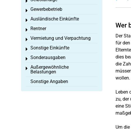
Toggle menu
Gewerbebetrieb
Toggle menu
Ausländische Einkünfte
Toggle menu
Wer 
Rentner
Toggle menu
Der Sta
Vermietung und Verpachtung
Toggle menu
für den
Sonstige Einkünfte
Toggle menu
Elternt
dies be
Sonderausgaben
Toggle menu
die Zah
Außergewöhnliche
Toggle menu
müssen 
Belastungen
wollen.
Sonstige Angaben
Leben d
zu, der
eine St
maßgebl
Um die 