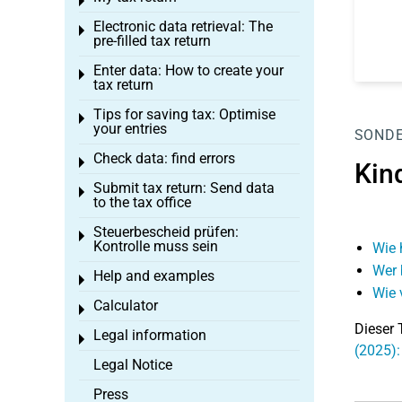
Toggle menu
Electronic data retrieval: The
Toggle menu
pre-filled tax return
Enter data: How to create your
Toggle menu
tax return
Tips for saving tax: Optimise
Toggle menu
your entries
SOND
Check data: find errors
Toggle menu
Kin
Submit tax return: Send data
Toggle menu
to the tax office
Steuerbescheid prüfen:
Toggle menu
Kontrolle muss sein
Wie 
Wer 
Help and examples
Toggle menu
Wie 
Calculator
Toggle menu
Dieser 
Legal information
Toggle menu
(2025):
Legal Notice
Press