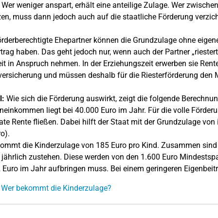
 Wer weniger anspart, erhält eine anteilige Zulage. Wer zwischend
en, muss dann jedoch auch auf die staatliche Förderung verzich
örderberechtigte Ehepartner können die Grundzulage ohne eigene
trag haben. Das geht jedoch nur, wenn auch der Partner „riestert“.
eit in Anspruch nehmen. In der Erziehungszeit erwerben sie Rent
ersicherung und müssen deshalb für die Riesterförderung den M
l:
Wie sich die Förderung auswirkt, zeigt die folgende Berechnung
neinkommen liegt bei 40.000 Euro im Jahr. Für die volle Förde
vate Rente fließen. Dabei hilft der Staat mit der Grundzulage vo
o).
ommt die Kinderzulage von 185 Euro pro Kind. Zusammen sind d
 jährlich zustehen. Diese werden von den 1.600 Euro Mindestspa
 Euro im Jahr aufbringen muss. Bei einem geringeren Eigenbeitr
 Wer bekommt die Kinderzulage?