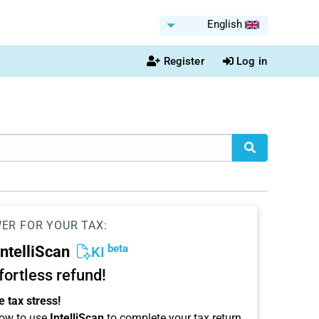
English
Register
Log in
WER FOR YOUR TAX:
beta
IntelliScan
KI
ffortless refund!
 tax stress!
ow to use
IntelliScan
to complete your tax return