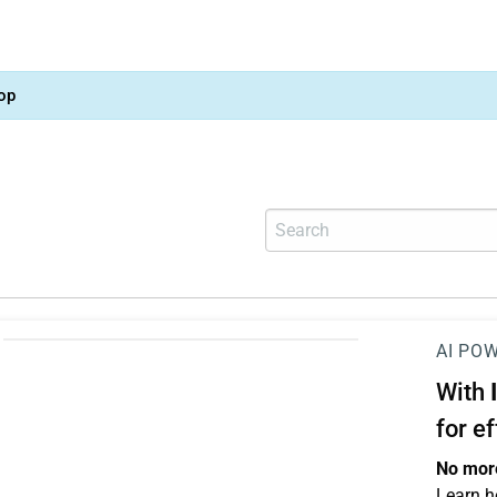
op
AI PO
With
for e
No more
Learn h