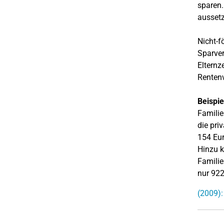
sparen.
aussetz
Nicht-f
Sparver
Elternz
Rentenv
Beispie
Familie
die pri
154 Eur
Hinzu k
Familie
nur 922
(2009):