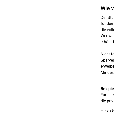
Wie v
Der Sta
für den
die vol
Wer wen
erhält 
Nicht-f
Sparver
erwerbe
Mindest
Beispie
Familie
die pri
Hinzu k