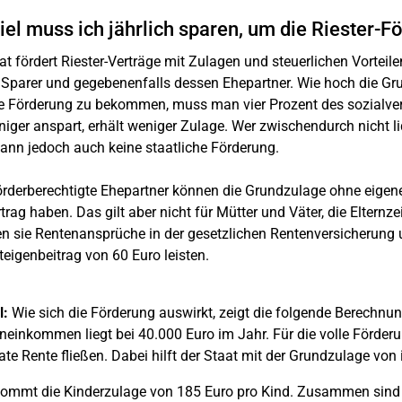
iel muss ich jährlich sparen, um die Riester-F
at fördert Riester-Verträge mit Zulagen und steuerlichen Vorteile
 Sparer und gegebenenfalls dessen Ehepartner. Wie hoch die Gr
le Förderung zu bekommen, muss man vier Prozent des sozialve
iger anspart, erhält weniger Zulage. Wer zwischendurch nicht liq
dann jedoch auch keine staatliche Förderung.
örderberechtigte Ehepartner können die Grundzulage ohne eigene
trag haben. Das gilt aber nicht für Mütter und Väter, die Elternz
n sie Rentenansprüche in der gesetzlichen Rentenversicherung 
eigenbeitrag von 60 Euro leisten.
l:
Wie sich die Förderung auswirkt, zeigt die folgende Berechnun
neinkommen liegt bei 40.000 Euro im Jahr. Für die volle Förde
vate Rente fließen. Dabei hilft der Staat mit der Grundzulage vo
ommt die Kinderzulage von 185 Euro pro Kind. Zusammen sind 