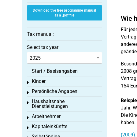
Download the free programme manual
as a .pdf file
Wie h
Für jed
Tax manual:
Vertrag
anderes
Select tax year:
geänder
Besonde
Start / Basisangaben
2008 ge
Vertrag
Kinder
Toggle menu
154 Eur
Persönliche Angaben
Toggle menu
Beispie
Haushaltsnahe
Toggle menu
Dienstleistungen
Jahr. W
Die Kin
Arbeitnehmer
Toggle menu
haben. 
Kapitaleinkünfte
Toggle menu
(2009):
Selbständige