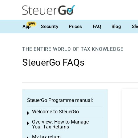
NEW
App
Security
Prices
FAQ
Blog
Sh
THE ENTIRE WORLD OF TAX KNOWLEDGE
SteuerGo FAQs
SteuerGo Programme manual:
Welcome to SteuerGo
Toggle menu
Overview: How to Manage
Toggle menu
Your Tax Returns
My tax return