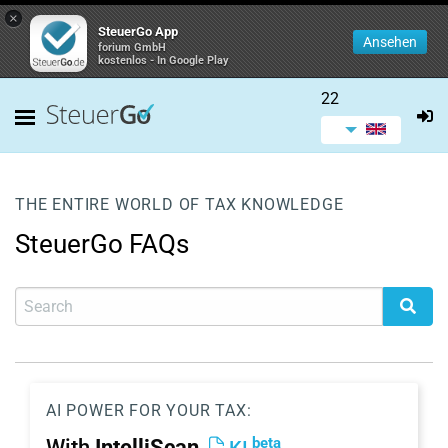
×
SteuerGo App
Ansehen
forium GmbH
kostenlos - In Google Play
22
THE ENTIRE WORLD OF TAX KNOWLEDGE
SteuerGo FAQs
AI POWER FOR YOUR TAX:
beta
With
IntelliScan