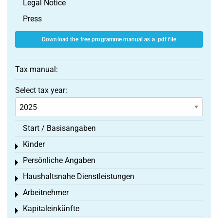
Legal Notice
Press
Download the free programme manual as a .pdf file
Tax manual:
Select tax year:
Start / Basisangaben
Kinder
Toggle menu
Persönliche Angaben
Toggle menu
Haushaltsnahe Dienstleistungen
Toggle menu
Arbeitnehmer
Toggle menu
Kapitaleinkünfte
Toggle menu