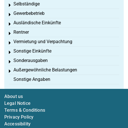
Selbständige
Toggle menu
Gewerbebetrieb
Toggle menu
Ausländische Einkünfte
Toggle menu
Rentner
Toggle menu
Vermietung und Verpachtung
Toggle menu
Sonstige Einkünfte
Toggle menu
Sonderausgaben
Toggle menu
Außergewöhnliche Belastungen
Toggle menu
Sonstige Angaben
About us
Legal Notice
Terms & Conditions
Privacy Policy
Accessibility