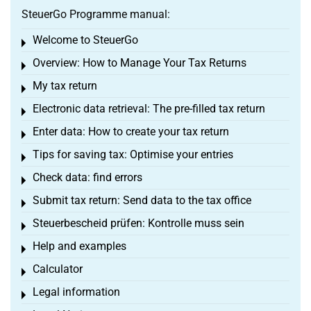
SteuerGo Programme manual:
Welcome to SteuerGo
Toggle menu
Overview: How to Manage Your Tax Returns
Toggle menu
My tax return
Toggle menu
Electronic data retrieval: The pre-filled tax return
Toggle menu
Enter data: How to create your tax return
Toggle menu
Tips for saving tax: Optimise your entries
Toggle menu
Check data: find errors
Toggle menu
Submit tax return: Send data to the tax office
Toggle menu
Steuerbescheid prüfen: Kontrolle muss sein
Toggle menu
Help and examples
Toggle menu
Calculator
Toggle menu
Legal information
Toggle menu