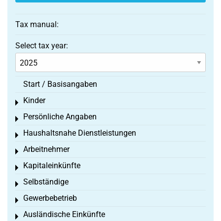
Tax manual:
Select tax year:
Start / Basisangaben
Kinder
Toggle menu
Persönliche Angaben
Toggle menu
Haushaltsnahe Dienstleistungen
Toggle menu
Arbeitnehmer
Toggle menu
Kapitaleinkünfte
Toggle menu
Selbständige
Toggle menu
Gewerbebetrieb
Toggle menu
Ausländische Einkünfte
Toggle menu