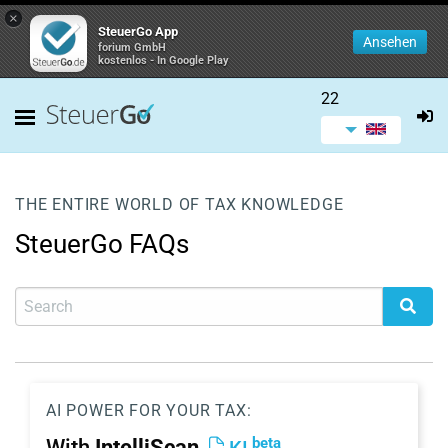
×
SteuerGo App
Ansehen
forium GmbH
kostenlos - In Google Play
22
THE ENTIRE WORLD OF TAX KNOWLEDGE
SteuerGo FAQs
AI POWER FOR YOUR TAX:
beta
With
IntelliScan