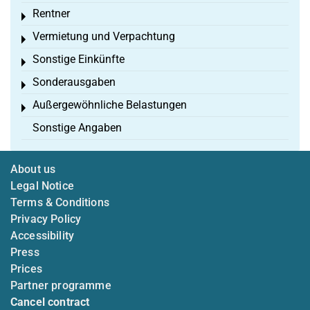
Rentner
Toggle menu
Vermietung und Verpachtung
Toggle menu
Sonstige Einkünfte
Toggle menu
Sonderausgaben
Toggle menu
Außergewöhnliche Belastungen
Toggle menu
Sonstige Angaben
About us
Legal Notice
Terms & Conditions
Privacy Policy
Accessibility
Press
Prices
Partner programme
Cancel contract