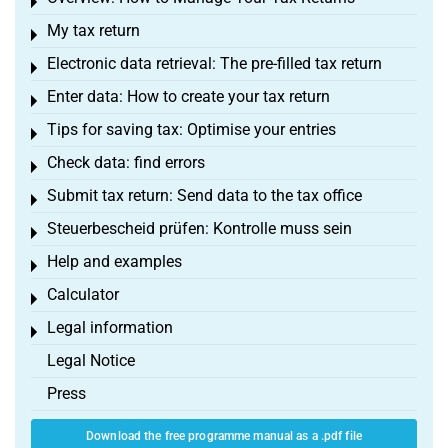
Toggle menu
My tax return
Toggle menu
Electronic data retrieval: The pre-filled tax return
Toggle menu
Enter data: How to create your tax return
Toggle menu
Tips for saving tax: Optimise your entries
Toggle menu
Check data: find errors
Toggle menu
Submit tax return: Send data to the tax office
Toggle menu
Steuerbescheid prüfen: Kontrolle muss sein
Toggle menu
Help and examples
Toggle menu
Calculator
Toggle menu
Legal information
Toggle menu
Legal Notice
Press
Download the free programme manual as a .pdf file