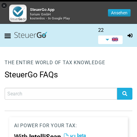
×
SteuerGo App
Ansehen
forium GmbH
kostenlos - In Google Play
22
THE ENTIRE WORLD OF TAX KNOWLEDGE
SteuerGo FAQs
AI POWER FOR YOUR TAX:
beta
With
IntelliScan