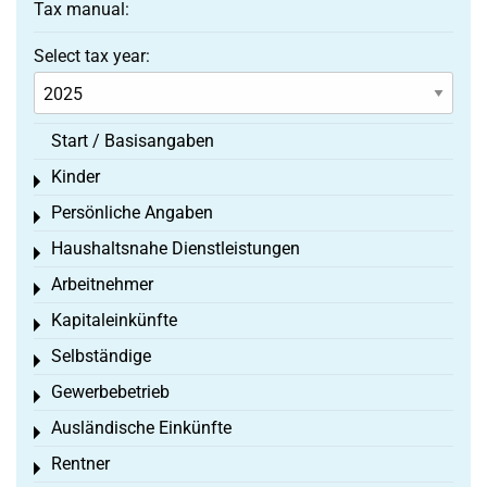
Tax manual:
Select tax year:
Start / Basisangaben
Kinder
Toggle menu
Persönliche Angaben
Toggle menu
Haushaltsnahe Dienstleistungen
Toggle menu
Arbeitnehmer
Toggle menu
Kapitaleinkünfte
Toggle menu
Selbständige
Toggle menu
Gewerbebetrieb
Toggle menu
Ausländische Einkünfte
Toggle menu
Rentner
Toggle menu