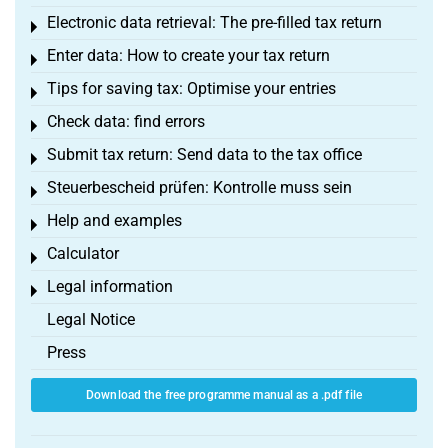
Electronic data retrieval: The pre-filled tax return
Toggle menu
Enter data: How to create your tax return
Toggle menu
Tips for saving tax: Optimise your entries
Toggle menu
Check data: find errors
Toggle menu
Submit tax return: Send data to the tax office
Toggle menu
Steuerbescheid prüfen: Kontrolle muss sein
Toggle menu
Help and examples
Toggle menu
Calculator
Toggle menu
Legal information
Toggle menu
Legal Notice
Press
Download the free programme manual as a .pdf file