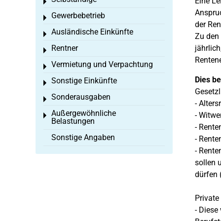
Eine Le
Toggle menu
Anspruc
Gewerbebetrieb
Toggle menu
der Ren
Ausländische Einkünfte
Toggle menu
Zu den 
Rentner
jährlic
Toggle menu
Rentene
Vermietung und Verpachtung
Toggle menu
Dies bet
Sonstige Einkünfte
Toggle menu
Gesetzl
Sonderausgaben
Toggle menu
- Alter
Außergewöhnliche
- Witwe
Toggle menu
Belastungen
- Rente
Sonstige Angaben
- Rente
- Rente
sollen 
dürfen 
Private
- Diese