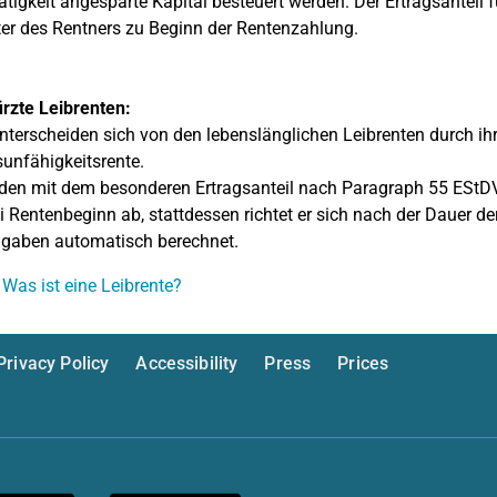
ätigkeit angesparte Kapital besteuert werden. Der Ertragsanteil f
er des Rentners zu Beginn der Rentenzahlung.
rzte Leibrenten:
nterscheiden sich von den lebenslänglichen Leibrenten durch ihre
unfähigkeitsrente.
den mit dem besonderen Ertragsanteil nach Paragraph 55 EStDV b
ei Rentenbeginn ab, stattdessen richtet er sich nach der Dauer
ngaben automatisch berechnet.
 Was ist eine Leibrente?
Privacy Policy
Accessibility
Press
Prices