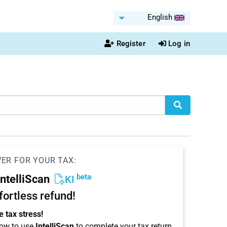
English
Register
Log in
WER FOR YOUR TAX:
beta
IntelliScan
KI
ffortless refund!
 tax stress!
ow to use
IntelliScan
to complete your tax return