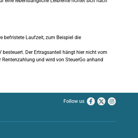
ür eine lebenslängliche Leibrente richtet sich nach
 befristete Laufzeit, zum Beispiel die
esteuert. Der Ertragsanteil hängt hier nicht vom
 der Rentenzahlung und wird von SteuerGo anhand
Follow us
Facebook
X
Instagram