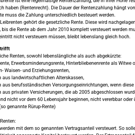
ibrente ist eine regelmäßige Rentenzahlung, die in ihrer Höhe fest
h haben (Rentenrecht). Die Dauer der Rentenzahlung hängt von
te muss die Zahlung unterschiedlich besteuert werden.
Leibrenten gehört die gesetzliche Rente. Diese wird nachgelagert 
h, bis die Rente ab dem Jahr 2010 komplett versteuert werden mu
intritt nicht versteuern müssen, bleibt lebenslang gleich hoch.
rifft
iche Renten, sowohl lebenslängliche als auch abgekürzte:
srente, Erwerbsminderungsrente, Hinterbliebenenrente als Witwe o
n- Waisen- und Erziehungsrenten,
n aus landwirtschaftlichen Alterskassen,
n aus berufsständischen Versorgungseinrichtungen, wenn diese m
n aus privaten Versicherungen, die ab 2005 abgeschlossen wurde
und nicht vor dem 60 Lebensjahr beginnen, nicht vererbbar oder üb
(so genannte Rürup-Rente)
 Renten:
 werden mit dem so genannten Vertragsanteil versteuert. So soll