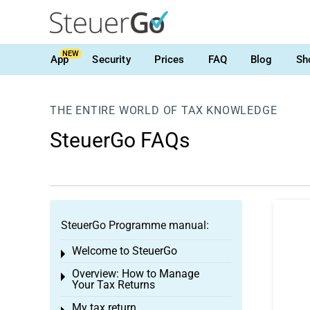
NEW
App
Security
Prices
FAQ
Blog
Sh
THE ENTIRE WORLD OF TAX KNOWLEDGE
SteuerGo FAQs
SteuerGo Programme manual:
Welcome to SteuerGo
Toggle menu
Overview: How to Manage
Toggle menu
Your Tax Returns
My tax return