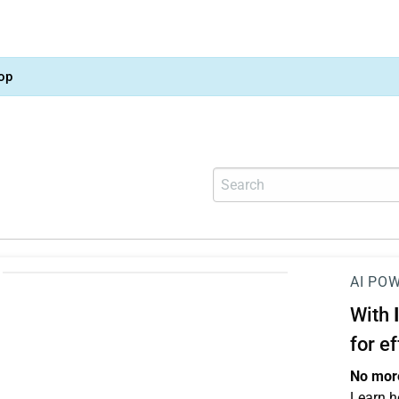
op
AI PO
With
for e
No more
Learn h