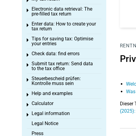
Toggle menu
Electronic data retrieval: The
Toggle menu
pre-filled tax return
Enter data: How to create your
Toggle menu
tax return
Tips for saving tax: Optimise
Toggle menu
your entries
RENT
Check data: find errors
Toggle menu
Pri
Submit tax return: Send data
Toggle menu
to the tax office
Steuerbescheid prüfen:
Toggle menu
Kontrolle muss sein
Welc
Was 
Help and examples
Toggle menu
Calculator
Dieser 
Toggle menu
(2025):
Legal information
Toggle menu
Legal Notice
Press