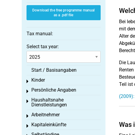
Welch
Download the free programme manual
as a .pdf file
Bei leb
mit dem
Tax manual:
Alter de
Abgekür
Select tax year:
Berecht
Die Lau
Renten 
Start / Basisangaben
Besteue
Kinder
Toggle menu
Teil ist
Persönliche Angaben
Toggle menu
(2009):
Haushaltsnahe
Toggle menu
Dienstleistungen
Arbeitnehmer
Toggle menu
Was i
Kapitaleinkünfte
Toggle menu
Selbständige