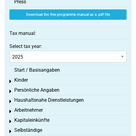
Press
Download the free programme manual as a .pdf file
Tax manual:
Select tax year:
Start / Basisangaben
Kinder
Toggle menu
Persönliche Angaben
Toggle menu
Haushaltsnahe Dienstleistungen
Toggle menu
Arbeitnehmer
Toggle menu
Kapitaleinkünfte
Toggle menu
Selbständige
Toggle menu