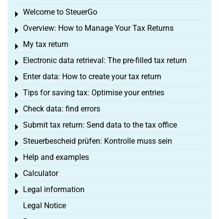
Welcome to SteuerGo
Toggle menu
Overview: How to Manage Your Tax Returns
Toggle menu
My tax return
Toggle menu
Electronic data retrieval: The pre-filled tax return
Toggle menu
Enter data: How to create your tax return
Toggle menu
Tips for saving tax: Optimise your entries
Toggle menu
Check data: find errors
Toggle menu
Submit tax return: Send data to the tax office
Toggle menu
Steuerbescheid prüfen: Kontrolle muss sein
Toggle menu
Help and examples
Toggle menu
Calculator
Toggle menu
Legal information
Toggle menu
Legal Notice