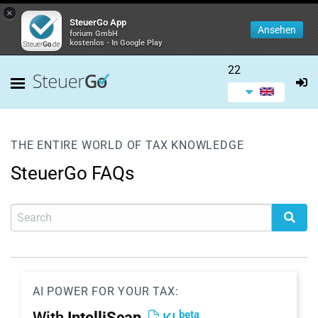
×
SteuerGo App
Ansehen
forium GmbH
kostenlos - In Google Play
22
THE ENTIRE WORLD OF TAX KNOWLEDGE
SteuerGo FAQs
AI POWER FOR YOUR TAX:
beta
With
IntelliScan