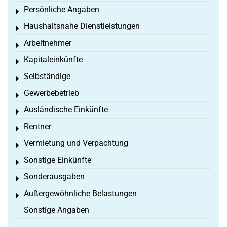
Persönliche Angaben
Toggle menu
Haushaltsnahe Dienstleistungen
Toggle menu
Arbeitnehmer
Toggle menu
Kapitaleinkünfte
Toggle menu
Selbständige
Toggle menu
Gewerbebetrieb
Toggle menu
Ausländische Einkünfte
Toggle menu
Rentner
Toggle menu
Vermietung und Verpachtung
Toggle menu
Sonstige Einkünfte
Toggle menu
Sonderausgaben
Toggle menu
Außergewöhnliche Belastungen
Toggle menu
Sonstige Angaben