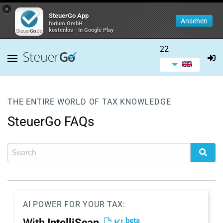
×
SteuerGo App
Ansehen
forium GmbH
kostenlos - In Google Play
22
THE ENTIRE WORLD OF TAX KNOWLEDGE
SteuerGo FAQs
AI POWER FOR YOUR TAX:
beta
With
IntelliScan