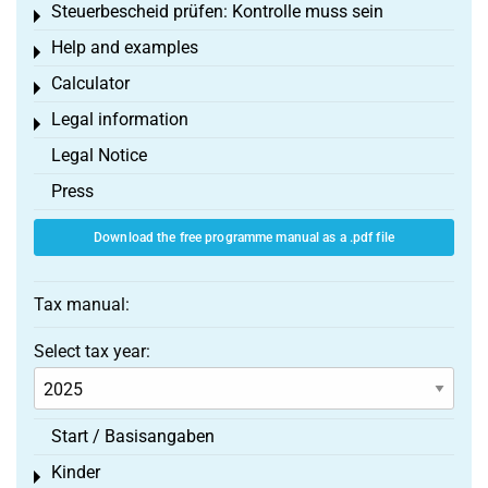
Steuerbescheid prüfen: Kontrolle muss sein
Toggle menu
Help and examples
Toggle menu
Calculator
Toggle menu
Legal information
Toggle menu
Legal Notice
Press
Download the free programme manual as a .pdf file
Tax manual:
Select tax year:
Start / Basisangaben
Kinder
Toggle menu