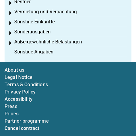
Rentner
Toggle menu
Vermietung und Verpachtung
Toggle menu
Sonstige Einkünfte
Toggle menu
Sonderausgaben
Toggle menu
Außergewöhnliche Belastungen
Toggle menu
Sonstige Angaben
About us
Legal Notice
Terms & Conditions
Privacy Policy
Accessibility
Press
Prices
Partner programme
Cancel contract