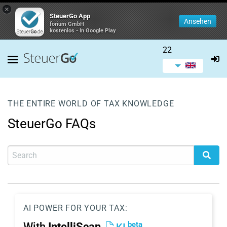
×
SteuerGo App
Ansehen
forium GmbH
kostenlos - In Google Play
22
THE ENTIRE WORLD OF TAX KNOWLEDGE
SteuerGo FAQs
AI POWER FOR YOUR TAX:
beta
With
IntelliScan