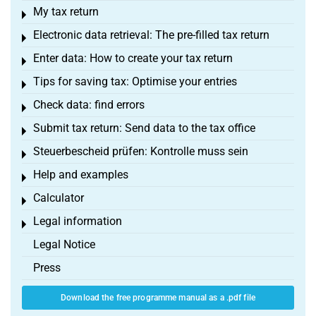
My tax return
Toggle menu
Electronic data retrieval: The pre-filled tax return
Toggle menu
Enter data: How to create your tax return
Toggle menu
Tips for saving tax: Optimise your entries
Toggle menu
Check data: find errors
Toggle menu
Submit tax return: Send data to the tax office
Toggle menu
Steuerbescheid prüfen: Kontrolle muss sein
Toggle menu
Help and examples
Toggle menu
Calculator
Toggle menu
Legal information
Toggle menu
Legal Notice
Press
Download the free programme manual as a .pdf file