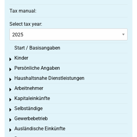
Tax manual:
Select tax year:
Start / Basisangaben
Kinder
Toggle menu
Persönliche Angaben
Toggle menu
Haushaltsnahe Dienstleistungen
Toggle menu
Arbeitnehmer
Toggle menu
Kapitaleinkünfte
Toggle menu
Selbständige
Toggle menu
Gewerbebetrieb
Toggle menu
Ausländische Einkünfte
Toggle menu