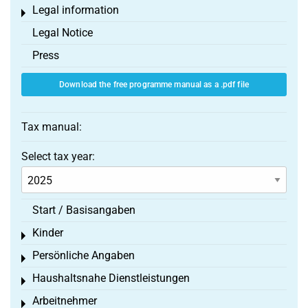
Legal information
Toggle menu
Legal Notice
Press
Download the free programme manual as a .pdf file
Tax manual:
Select tax year:
Start / Basisangaben
Kinder
Toggle menu
Persönliche Angaben
Toggle menu
Haushaltsnahe Dienstleistungen
Toggle menu
Arbeitnehmer
Toggle menu