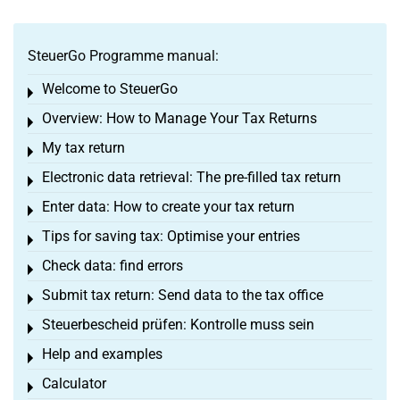
SteuerGo Programme manual:
Welcome to SteuerGo
Toggle menu
Overview: How to Manage Your Tax Returns
Toggle menu
My tax return
Toggle menu
Electronic data retrieval: The pre-filled tax return
Toggle menu
Enter data: How to create your tax return
Toggle menu
Tips for saving tax: Optimise your entries
Toggle menu
Check data: find errors
Toggle menu
Submit tax return: Send data to the tax office
Toggle menu
Steuerbescheid prüfen: Kontrolle muss sein
Toggle menu
Help and examples
Toggle menu
Calculator
Toggle menu