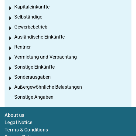
Kapitaleinkünfte
Toggle menu
Selbständige
Toggle menu
Gewerbebetrieb
Toggle menu
Ausländische Einkünfte
Toggle menu
Rentner
Toggle menu
Vermietung und Verpachtung
Toggle menu
Sonstige Einkünfte
Toggle menu
Sonderausgaben
Toggle menu
Außergewöhnliche Belastungen
Toggle menu
Sonstige Angaben
About us
Legal Notice
Terms & Conditions