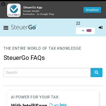
×
SteuerGo App
Ansehen
forium GmbH
kostenlos - In Google Play
22
THE ENTIRE WORLD OF TAX KNOWLEDGE
SteuerGo FAQs
AI POWER FOR YOUR TAX:
beta
With
IntelliScan