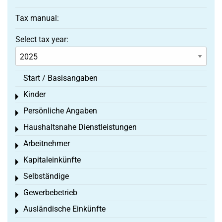
Tax manual:
Select tax year:
Start / Basisangaben
Kinder
Toggle menu
Persönliche Angaben
Toggle menu
Haushaltsnahe Dienstleistungen
Toggle menu
Arbeitnehmer
Toggle menu
Kapitaleinkünfte
Toggle menu
Selbständige
Toggle menu
Gewerbebetrieb
Toggle menu
Ausländische Einkünfte
Toggle menu