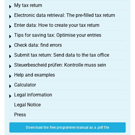
My tax return
Toggle menu
Electronic data retrieval: The pre-filled tax return
Toggle menu
Enter data: How to create your tax return
Toggle menu
Tips for saving tax: Optimise your entries
Toggle menu
Check data: find errors
Toggle menu
Submit tax return: Send data to the tax office
Toggle menu
Steuerbescheid prüfen: Kontrolle muss sein
Toggle menu
Help and examples
Toggle menu
Calculator
Toggle menu
Legal information
Toggle menu
Legal Notice
Press
Download the free programme manual as a .pdf file