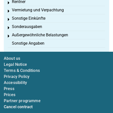
Rentner
Toggle menu
Vermietung und Verpachtung
Toggle menu
Sonstige Einkünfte
Toggle menu
Sonderausgaben
Toggle menu
Außergewöhnliche Belastungen
Toggle menu
Sonstige Angaben
About us
Legal Notice
Terms & Conditions
Privacy Policy
Accessibility
Press
Prices
Partner programme
Cancel contract