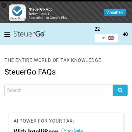
×
SteuerGo App
Ansehen
forium GmbH
kostenlos - In Google Play
22
THE ENTIRE WORLD OF TAX KNOWLEDGE
SteuerGo FAQs
AI POWER FOR YOUR TAX:
beta
With
IntelliScan