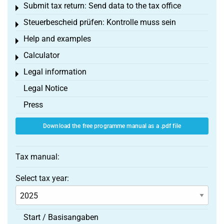
Submit tax return: Send data to the tax office
Toggle menu
Steuerbescheid prüfen: Kontrolle muss sein
Toggle menu
Help and examples
Toggle menu
Calculator
Toggle menu
Legal information
Toggle menu
Legal Notice
Press
Download the free programme manual as a .pdf file
Tax manual:
Select tax year:
Start / Basisangaben