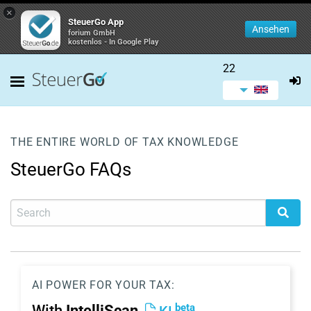
×
SteuerGo App
Ansehen
forium GmbH
kostenlos - In Google Play
22
THE ENTIRE WORLD OF TAX KNOWLEDGE
SteuerGo FAQs
AI POWER FOR YOUR TAX:
beta
With
IntelliScan