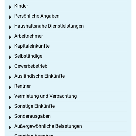
Kinder
Toggle menu
Persönliche Angaben
Toggle menu
Haushaltsnahe Dienstleistungen
Toggle menu
Arbeitnehmer
Toggle menu
Kapitaleinkünfte
Toggle menu
Selbständige
Toggle menu
Gewerbebetrieb
Toggle menu
Ausländische Einkünfte
Toggle menu
Rentner
Toggle menu
Vermietung und Verpachtung
Toggle menu
Sonstige Einkünfte
Toggle menu
Sonderausgaben
Toggle menu
Außergewöhnliche Belastungen
Toggle menu