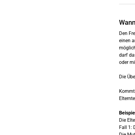
Wann 
Den Fre
einen a
möglich
darf da
oder mi
Die Übe
Kommt e
Elternt
Beispie
Die Elt
Fall 1:
Die Mut