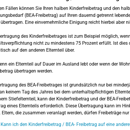
gen Fällen können Sie Ihren halben Kinderfreibetrag und den halb
ungsbedarf (BEA-Freibetrag) auf Ihren dauernd getrennt lebende
 übertragen. Eine einvernehmliche Einigung reicht hierbei aber n
ertragung des Kinderfreibetrages ist zum Beispiel möglich, wenn e
ltsverpflichtung nicht zu mindestens 75 Prozent erfüllt. Ist die
isch auf den anderen Elternteil über.
nn ein Elternteil auf Dauer im Ausland lebt oder wenn der Wohns
ibetrag übertragen werden.
rtragung des BEA-Freibetrages ist grundsätzlich nur bei minderj
an keinem Tag des Jahres bei dem unterhaltspflichtigen Elternte
nem Stiefelternteil, kann der Kinderfreibetrag und der BEA-Freib
rag eines Elternteils erforderlich. Diese Übertragung kann im Hin
 Eltern, die zusammen veranlagt werden, dürfen Freibeträge nu
 Kann ich den Kinderfreibetrag / BEA- Freibetrag auf eine ander