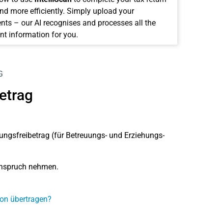
and more efficiently. Simply upload your
ts – our AI recognises and processes all the
nt information for you.
G
etrag
ungsfreibetrag (
für Betreuungs- und Erziehungs-
 Anspruch nehmen.
son übertragen?