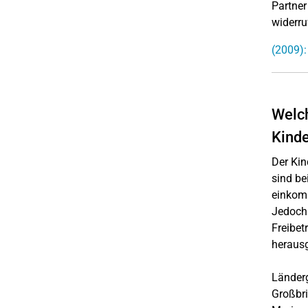
Partner
widerru
(2009):
Welch
Kinde
Der Kin
sind be
einkomm
Jedoch 
Freibet
herausg
Länderg
Großbri