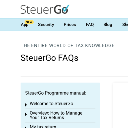
NEW
App
Security
Prices
FAQ
Blog
Sh
THE ENTIRE WORLD OF TAX KNOWLEDGE
SteuerGo FAQs
SteuerGo Programme manual:
Welcome to SteuerGo
Toggle menu
Overview: How to Manage
Toggle menu
Your Tax Returns
My tax return