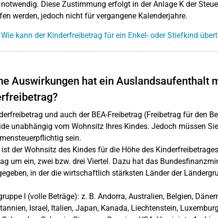
 notwendig. Diese Zustimmung erfolgt in der Anlage K der Steu
fen werden, jedoch nicht für vergangene Kalenderjahre.
 Wie kann der Kinderfreibetrag für ein Enkel- oder Stiefkind übe
e Auswirkungen hat ein Auslandsaufenthalt m
rfreibetrag?
derfreibetrag und auch der BEA-Freibetrag (Freibetrag für den B
ide unabhängig vom Wohnsitz Ihres Kindes. Jedoch müssen Sie a
ensteuerpflichtig sein.
ist der Wohnsitz des Kindes für die Höhe des Kinderfreibetrages
rag um ein, zwei bzw. drei Viertel. Dazu hat das Bundesfinanzm
egeben, in der die wirtschaftlich stärksten Länder der Ländergr
ruppe I (volle Beträge): z. B. Andorra, Australien, Belgien, Dänem
tannien, Israel, Italien, Japan, Kanada, Liechtenstein, Luxembu