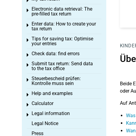
Toggle menu
Electronic data retrieval: The
Toggle menu
pre-filled tax return
Enter data: How to create your
Toggle menu
tax return
Tips for saving tax: Optimise
Toggle menu
your entries
KINDE
Check data: find errors
Toggle menu
Übe
Submit tax return: Send data
Toggle menu
to the tax office
Steuerbescheid prüfen:
Toggle menu
Kontrolle muss sein
Beide E
oder A
Help and examples
Toggle menu
Auf Ant
Calculator
Toggle menu
Legal information
Toggle menu
Was 
Kann
Legal Notice
Wann
Press