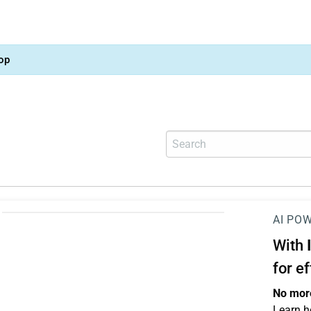
op
AI PO
With
for e
No more
Learn h