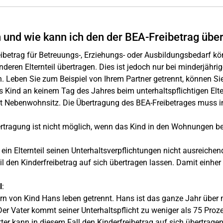
und wie kann ich den der BEA-Freibetrag übe
ibetrag für Betreuungs-, Erziehungs- oder Ausbildungsbedarf k
nderen Elternteil übertragen. Dies ist jedoch nur bei minderjähri
. Leben Sie zum Beispiel von Ihrem Partner getrennt, können Si
s Kind an keinem Tag des Jahres beim unterhaltspflichtigen Elte
t Nebenwohnsitz. Die Übertragung des BEA-Freibetrages muss in
rtragung ist nicht möglich, wenn das Kind in den Wohnungen beid
in Elternteil seinen Unterhaltsverpflichtungen nicht ausreiche
eil den Kinderfreibetrag auf sich übertragen lassen. Damit einh
l
:
ern von Kind Hans leben getrennt. Hans ist das ganze Jahr über n
 Der Vater kommt seiner Unterhaltspflicht zu weniger als 75 Proz
ter kann in diesem Fall den Kinderfreibetrag auf sich übertrage