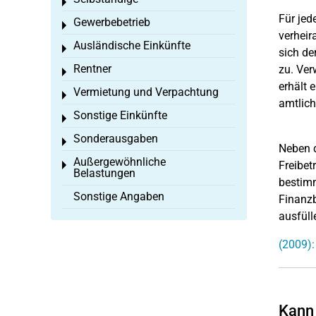
Toggle menu
Für jed
Gewerbebetrieb
Toggle menu
verheir
Ausländische Einkünfte
Toggle menu
sich de
Rentner
zu. Ver
Toggle menu
erhält 
Vermietung und Verpachtung
Toggle menu
amtlich 
Sonstige Einkünfte
Toggle menu
Sonderausgaben
Toggle menu
Neben d
Außergewöhnliche
Freibet
Toggle menu
Belastungen
bestimm
Sonstige Angaben
Finanzb
ausfüll
(2009):
Kann 