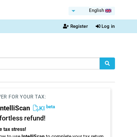
English
Register
Log in
WER FOR YOUR TAX:
beta
IntelliScan
KI
ffortless refund!
 tax stress!
ow to use
IntelliScan
to complete your tax return