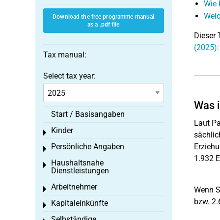
Wie 
Welc
Download the free programme manual
as a .pdf file
Dieser 
(2025):
Tax manual:
Select tax year:
Was i
Start / Basisangaben
Laut Pa
Kinder
Toggle menu
sächlic
Persönliche Angaben
Erziehu
Toggle menu
1.932 E
Haushaltsnahe
Toggle menu
Dienstleistungen
Arbeitnehmer
Toggle menu
Wenn Si
bzw. 2.
Kapitaleinkünfte
Toggle menu
Selbständige