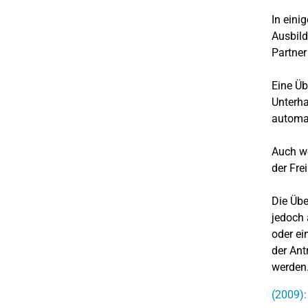
In eini
Ausbild
Partner
Eine Üb
Unterha
automat
Auch we
der Fre
Die Übe
jedoch 
oder ei
der Ant
werden.
(2009):