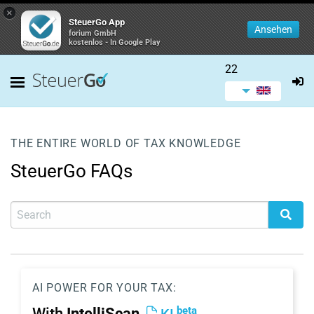
×
SteuerGo App
Ansehen
forium GmbH
kostenlos - In Google Play
22
THE ENTIRE WORLD OF TAX KNOWLEDGE
SteuerGo FAQs
AI POWER FOR YOUR TAX:
beta
With
IntelliScan