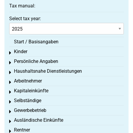
Tax manual:
Select tax year:
Start / Basisangaben
Kinder
Toggle menu
Persönliche Angaben
Toggle menu
Haushaltsnahe Dienstleistungen
Toggle menu
Arbeitnehmer
Toggle menu
Kapitaleinkünfte
Toggle menu
Selbständige
Toggle menu
Gewerbebetrieb
Toggle menu
Ausländische Einkünfte
Toggle menu
Rentner
Toggle menu