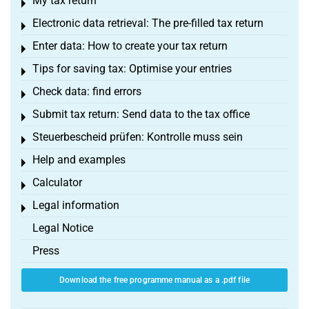
My tax return
Toggle menu
Electronic data retrieval: The pre-filled tax return
Toggle menu
Enter data: How to create your tax return
Toggle menu
Tips for saving tax: Optimise your entries
Toggle menu
Check data: find errors
Toggle menu
Submit tax return: Send data to the tax office
Toggle menu
Steuerbescheid prüfen: Kontrolle muss sein
Toggle menu
Help and examples
Toggle menu
Calculator
Toggle menu
Legal information
Toggle menu
Legal Notice
Press
Download the free programme manual as a .pdf file