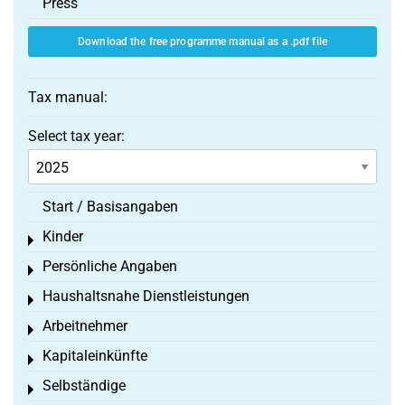
Press
Download the free programme manual as a .pdf file
Tax manual:
Select tax year:
Start / Basisangaben
Kinder
Toggle menu
Persönliche Angaben
Toggle menu
Haushaltsnahe Dienstleistungen
Toggle menu
Arbeitnehmer
Toggle menu
Kapitaleinkünfte
Toggle menu
Selbständige
Toggle menu