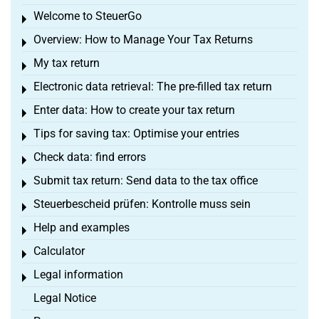
Welcome to SteuerGo
Toggle menu
Overview: How to Manage Your Tax Returns
Toggle menu
My tax return
Toggle menu
Electronic data retrieval: The pre-filled tax return
Toggle menu
Enter data: How to create your tax return
Toggle menu
Tips for saving tax: Optimise your entries
Toggle menu
Check data: find errors
Toggle menu
Submit tax return: Send data to the tax office
Toggle menu
Steuerbescheid prüfen: Kontrolle muss sein
Toggle menu
Help and examples
Toggle menu
Calculator
Toggle menu
Legal information
Toggle menu
Legal Notice