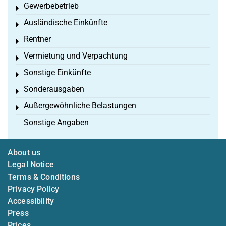
Gewerbebetrieb
Toggle menu
Ausländische Einkünfte
Toggle menu
Rentner
Toggle menu
Vermietung und Verpachtung
Toggle menu
Sonstige Einkünfte
Toggle menu
Sonderausgaben
Toggle menu
Außergewöhnliche Belastungen
Toggle menu
Sonstige Angaben
About us
Legal Notice
Terms & Conditions
Privacy Policy
Accessibility
Press
Prices