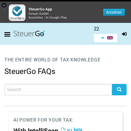
×
SteuerGo App
Ansehen
forium GmbH
kostenlos - In Google Play
22
THE ENTIRE WORLD OF TAX KNOWLEDGE
SteuerGo FAQs
AI POWER FOR YOUR TAX:
beta
With
IntelliScan