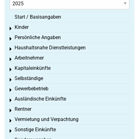
Start / Basisangaben
Kinder
Toggle menu
Persönliche Angaben
Toggle menu
Haushaltsnahe Dienstleistungen
Toggle menu
Arbeitnehmer
Toggle menu
Kapitaleinkünfte
Toggle menu
Selbständige
Toggle menu
Gewerbebetrieb
Toggle menu
Ausländische Einkünfte
Toggle menu
Rentner
Toggle menu
Vermietung und Verpachtung
Toggle menu
Sonstige Einkünfte
Toggle menu