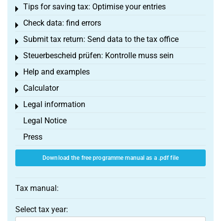
Tips for saving tax: Optimise your entries
Toggle menu
Check data: find errors
Toggle menu
Submit tax return: Send data to the tax office
Toggle menu
Steuerbescheid prüfen: Kontrolle muss sein
Toggle menu
Help and examples
Toggle menu
Calculator
Toggle menu
Legal information
Toggle menu
Legal Notice
Press
Download the free programme manual as a .pdf file
Tax manual:
Select tax year: