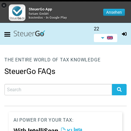
×
SteuerGo App
Ansehen
forium GmbH
kostenlos - In Google Play
22
THE ENTIRE WORLD OF TAX KNOWLEDGE
SteuerGo FAQs
AI POWER FOR YOUR TAX:
beta
With
IntelliScan