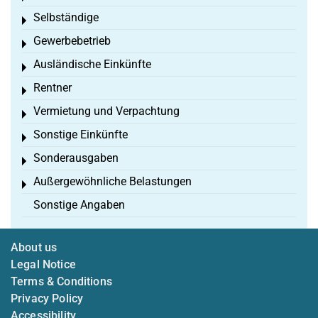
Selbständige
Toggle menu
Gewerbebetrieb
Toggle menu
Ausländische Einkünfte
Toggle menu
Rentner
Toggle menu
Vermietung und Verpachtung
Toggle menu
Sonstige Einkünfte
Toggle menu
Sonderausgaben
Toggle menu
Außergewöhnliche Belastungen
Toggle menu
Sonstige Angaben
About us
Legal Notice
Terms & Conditions
Privacy Policy
Accessibility