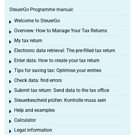
SteuerGo Programme manual:
Welcome to SteuerGo
Toggle menu
Overview: How to Manage Your Tax Returns
Toggle menu
My tax return
Toggle menu
Electronic data retrieval: The pre-filled tax return
Toggle menu
Enter data: How to create your tax return
Toggle menu
Tips for saving tax: Optimise your entries
Toggle menu
Check data: find errors
Toggle menu
Submit tax return: Send data to the tax office
Toggle menu
Steuerbescheid prüfen: Kontrolle muss sein
Toggle menu
Help and examples
Toggle menu
Calculator
Toggle menu
Legal information
Toggle menu