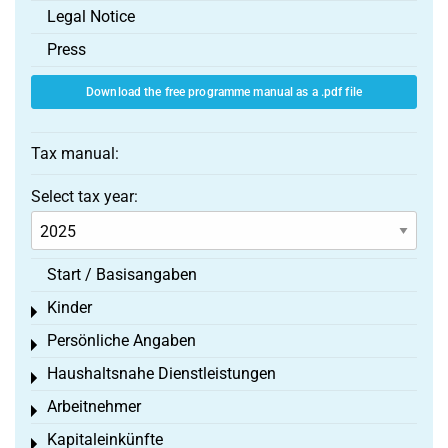
Legal Notice
Press
Download the free programme manual as a .pdf file
Tax manual:
Select tax year:
Start / Basisangaben
Kinder
Toggle menu
Persönliche Angaben
Toggle menu
Haushaltsnahe Dienstleistungen
Toggle menu
Arbeitnehmer
Toggle menu
Kapitaleinkünfte
Toggle menu