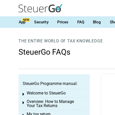
NEW
App
Security
Prices
FAQ
Blog
Sh
THE ENTIRE WORLD OF TAX KNOWLEDGE
SteuerGo FAQs
SteuerGo Programme manual:
Welcome to SteuerGo
Toggle menu
Overview: How to Manage
Toggle menu
Your Tax Returns
My tax return