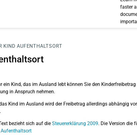
faster 
documen
importa
R
KIND
AUFENTHALTSORT
enthaltsort
r ein Kind, das im Ausland lebt können Sie den Kinderfreibetrag
dung in Anspruch nehmen.
as Kind im Ausland wird der Freibetrag allerdings abhängig vo
.
Text bezieht sich auf die
Steuererklärung 2009
. Die Version die f
 Aufenthaltsort