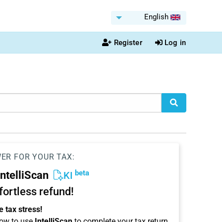
English
Register
Log in
WER FOR YOUR TAX:
beta
IntelliScan
KI
ffortless refund!
 tax stress!
ow to use
IntelliScan
to complete your tax return