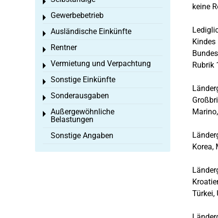
Toggle menu
keine Ro
Gewerbebetrieb
Toggle menu
Ledigli
Ausländische Einkünfte
Toggle menu
Kindes 
Rentner
Toggle menu
Bundesf
Vermietung und Verpachtung
Rubrik 
Toggle menu
Sonstige Einkünfte
Toggle menu
Länderg
Sonderausgaben
Toggle menu
Großbri
Außergewöhnliche
Marino,
Toggle menu
Belastungen
Länderg
Sonstige Angaben
Korea,
Länderg
Kroatie
Türke
Länderg