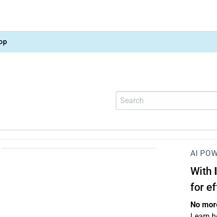
op
AI PO
With
for e
No more
Learn h