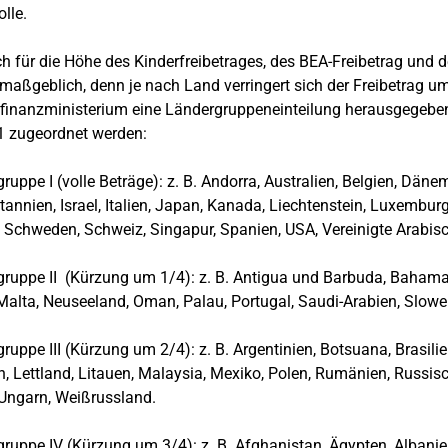
lle.
ch für die Höhe des Kinderfreibetrages, des BEA-Freibetrag und 
maßgeblich, denn je nach Land verringert sich der Freibetrag um 
inanzministerium eine Ländergruppeneinteilung herausgegeben, i
1 zugeordnet werden:
ruppe I (volle Beträge): z. B. Andorra, Australien, Belgien, Dänem
tannien, Israel, Italien, Japan, Kanada, Liechtenstein, Luxembu
 Schweden, Schweiz, Singapur, Spanien, USA, Vereinigte Arabi
ruppe II (Kürzung um 1/4): z. B. Antigua und Barbuda, Bahamas
 Malta, Neuseeland, Oman, Palau, Portugal, Saudi-Arabien, 
ruppe III (Kürzung um 2/4): z. B. Argentinien, Botsuana, Brasilie
n, Lettland, Litauen, Malaysia, Mexiko, Polen, Rumänien, Russis
i, Ungarn, Weißrussland.
ruppe IV (Kürzung um 3/4): z. B. Afghanistan, Ägypten, Albanien