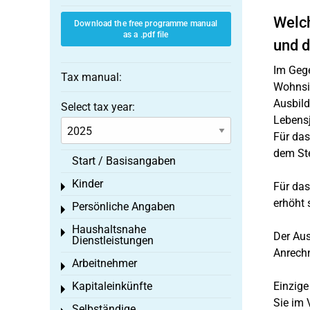
Welch
Download the free programme manual
as a .pdf file
und d
Im Gege
Tax manual:
Wohnsit
Ausbild
Select tax year:
Lebensj
Für das
dem Ste
Start / Basisangaben
Kinder
Für das
Toggle menu
erhöht 
Persönliche Angaben
Toggle menu
Haushaltsnahe
Toggle menu
Der Aus
Dienstleistungen
Anrechn
Arbeitnehmer
Toggle menu
Kapitaleinkünfte
Einzige
Toggle menu
Sie im 
Selbständige