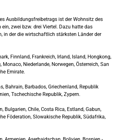
des Ausbildungsfreibetrags ist der Wohnsitz des
ein, zwei bzw. drei Viertel. Dazu hatte das
n der die wirtschaftlich stärksten Länder der
ark, Finnland, Frankreich, Irland, Island, Hongkong,
rg, Monaco, Niederlande, Norwegen, Österreich, San
sche Emirate.
, Bahrain, Barbados, Griechenland, Republik
Slowenien, Tschechische Republik, Zypern.
n, Bulgarien, Chile, Costa Rica, Estland, Gabun,
che Föderation, Slowakische Republik, Südafrika,
, Armenien, Aserbaidschan, Bolivien, Bosnien -