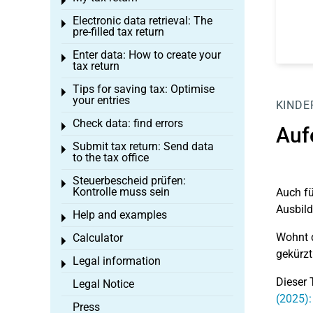
Toggle menu
Electronic data retrieval: The
Toggle menu
pre-filled tax return
Enter data: How to create your
Toggle menu
tax return
Tips for saving tax: Optimise
Toggle menu
your entries
KINDE
Check data: find errors
Toggle menu
Auf
Submit tax return: Send data
Toggle menu
to the tax office
Steuerbescheid prüfen:
Toggle menu
Kontrolle muss sein
Auch fü
Ausbil
Help and examples
Toggle menu
Wohnt d
Calculator
Toggle menu
gekürzt
Legal information
Toggle menu
Dieser 
Legal Notice
(2025):
Press