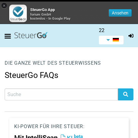
×
SteuerGo App
Ansehen
forium GmbH
kostenlos - In Google Play
22
DIE GANZE WELT DES STEUERWISSENS
SteuerGo FAQs
KI-POWER FÜR IHRE STEUER:
beta
Mit
IntelliScan