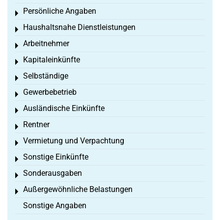
Persönliche Angaben
Toggle menu
Haushaltsnahe Dienstleistungen
Toggle menu
Arbeitnehmer
Toggle menu
Kapitaleinkünfte
Toggle menu
Selbständige
Toggle menu
Gewerbebetrieb
Toggle menu
Ausländische Einkünfte
Toggle menu
Rentner
Toggle menu
Vermietung und Verpachtung
Toggle menu
Sonstige Einkünfte
Toggle menu
Sonderausgaben
Toggle menu
Außergewöhnliche Belastungen
Toggle menu
Sonstige Angaben