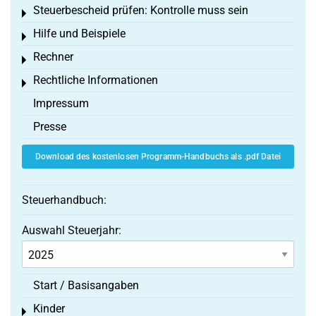
Steuerbescheid prüfen: Kontrolle muss sein
Toggle menu
Hilfe und Beispiele
Toggle menu
Rechner
Toggle menu
Rechtliche Informationen
Toggle menu
Impressum
Presse
Download des kostenlosen Programm-Handbuchs als .pdf Datei
Steuerhandbuch:
Auswahl Steuerjahr:
Start / Basisangaben
Kinder
Toggle menu