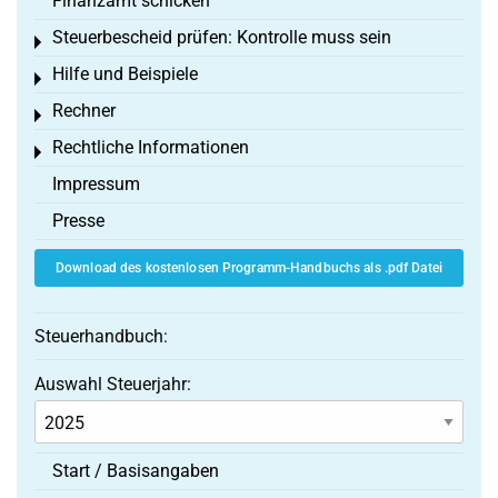
Finanzamt schicken
Steuerbescheid prüfen: Kontrolle muss sein
Toggle menu
Hilfe und Beispiele
Toggle menu
Rechner
Toggle menu
Rechtliche Informationen
Toggle menu
Impressum
Presse
Download des kostenlosen Programm-Handbuchs als .pdf Datei
Steuerhandbuch:
Auswahl Steuerjahr:
Start / Basisangaben