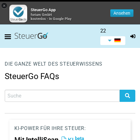
×
SteuerGo App
Ansehen
forium GmbH
kostenlos - In Google Play
22
DIE GANZE WELT DES STEUERWISSENS
SteuerGo FAQs
KI-POWER FÜR IHRE STEUER:
beta
Mit
IntelliScan