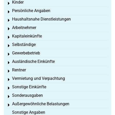
Kinder
Toggle menu
Persönliche Angaben
Toggle menu
Haushaltsnahe Dienstleistungen
Toggle menu
Arbeitnehmer
Toggle menu
Kapitaleinkünfte
Toggle menu
Selbständige
Toggle menu
Gewerbebetrieb
Toggle menu
Ausländische Einkünfte
Toggle menu
Rentner
Toggle menu
Vermietung und Verpachtung
Toggle menu
Sonstige Einkünfte
Toggle menu
Sonderausgaben
Toggle menu
Außergewöhnliche Belastungen
Toggle menu
Sonstige Angaben