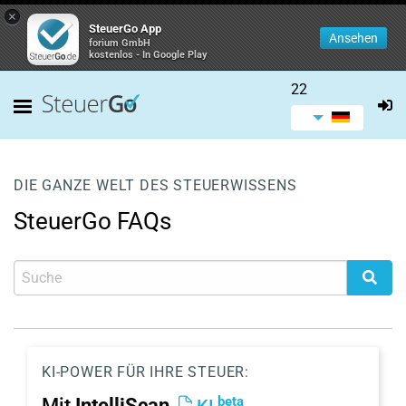
×
SteuerGo App
Ansehen
forium GmbH
kostenlos - In Google Play
22
DIE GANZE WELT DES STEUERWISSENS
SteuerGo FAQs
KI-POWER FÜR IHRE STEUER:
beta
Mit
IntelliScan