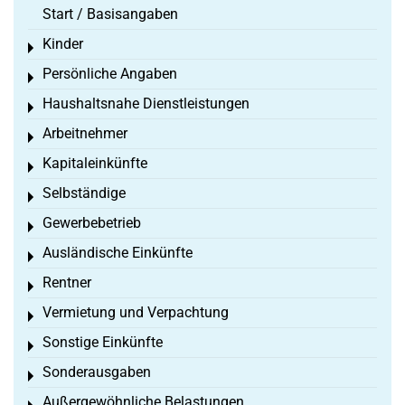
Start / Basisangaben
Kinder
Toggle menu
Persönliche Angaben
Toggle menu
Haushaltsnahe Dienstleistungen
Toggle menu
Arbeitnehmer
Toggle menu
Kapitaleinkünfte
Toggle menu
Selbständige
Toggle menu
Gewerbebetrieb
Toggle menu
Ausländische Einkünfte
Toggle menu
Rentner
Toggle menu
Vermietung und Verpachtung
Toggle menu
Sonstige Einkünfte
Toggle menu
Sonderausgaben
Toggle menu
Außergewöhnliche Belastungen