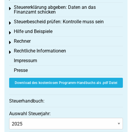
Steuererklärung abgeben: Daten an das
Toggle menu
Finanzamt schicken
Steuerbescheid prüfen: Kontrolle muss sein
Toggle menu
Hilfe und Beispiele
Toggle menu
Rechner
Toggle menu
Rechtliche Informationen
Toggle menu
Impressum
Presse
Download des kostenlosen Programm-Handbuchs als .pdf Datei
Steuerhandbuch:
Auswahl Steuerjahr: