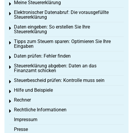
Meine Steuererklärung
Toggle menu
Elektronischer Datenabruf: Die vorausgefüllte
Toggle menu
Steuererklärung
Daten eingeben: So erstellen Sie Ihre
Toggle menu
Steuererklärung
Tipps zum Steuern sparen: Optimieren Sie Ihre
Toggle menu
Eingaben
Daten prüfen: Fehler finden
Toggle menu
Steuererklärung abgeben: Daten an das
Toggle menu
Finanzamt schicken
Steuerbescheid prüfen: Kontrolle muss sein
Toggle menu
Hilfe und Beispiele
Toggle menu
Rechner
Toggle menu
Rechtliche Informationen
Toggle menu
Impressum
Presse