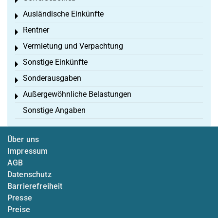
Toggle menu
Ausländische Einkünfte
Toggle menu
Rentner
Toggle menu
Vermietung und Verpachtung
Toggle menu
Sonstige Einkünfte
Toggle menu
Sonderausgaben
Toggle menu
Außergewöhnliche Belastungen
Toggle menu
Sonstige Angaben
Über uns
Impressum
AGB
Datenschutz
Barrierefreiheit
Presse
Preise