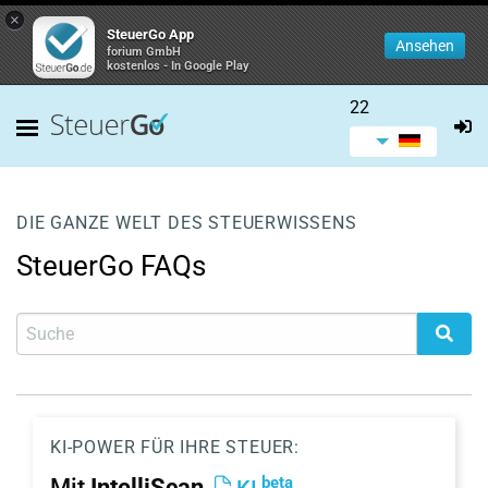
×
SteuerGo App
Ansehen
forium GmbH
kostenlos - In Google Play
22
DIE GANZE WELT DES STEUERWISSENS
SteuerGo FAQs
KI-POWER FÜR IHRE STEUER:
beta
Mit
IntelliScan