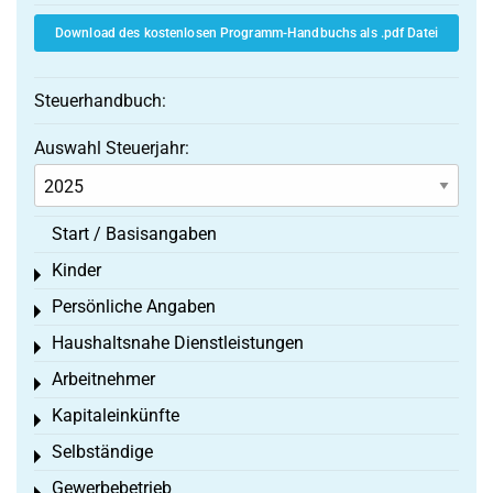
Download des kostenlosen Programm-Handbuchs als .pdf Datei
Steuerhandbuch:
Auswahl Steuerjahr:
Start / Basisangaben
Kinder
Toggle menu
Persönliche Angaben
Toggle menu
Haushaltsnahe Dienstleistungen
Toggle menu
Arbeitnehmer
Toggle menu
Kapitaleinkünfte
Toggle menu
Selbständige
Toggle menu
Gewerbebetrieb