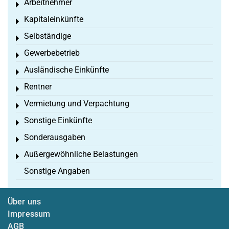
Arbeitnehmer
Toggle menu
Kapitaleinkünfte
Toggle menu
Selbständige
Toggle menu
Gewerbebetrieb
Toggle menu
Ausländische Einkünfte
Toggle menu
Rentner
Toggle menu
Vermietung und Verpachtung
Toggle menu
Sonstige Einkünfte
Toggle menu
Sonderausgaben
Toggle menu
Außergewöhnliche Belastungen
Toggle menu
Sonstige Angaben
Über uns
Impressum
AGB