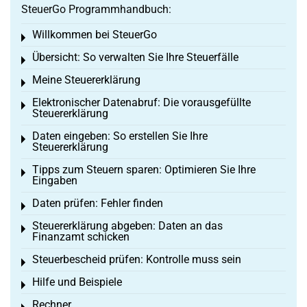
SteuerGo Programmhandbuch:
Willkommen bei SteuerGo
Toggle menu
Übersicht: So verwalten Sie Ihre Steuerfälle
Toggle menu
Meine Steuererklärung
Toggle menu
Elektronischer Datenabruf: Die vorausgefüllte
Toggle menu
Steuererklärung
Daten eingeben: So erstellen Sie Ihre
Toggle menu
Steuererklärung
Tipps zum Steuern sparen: Optimieren Sie Ihre
Toggle menu
Eingaben
Daten prüfen: Fehler finden
Toggle menu
Steuererklärung abgeben: Daten an das
Toggle menu
Finanzamt schicken
Steuerbescheid prüfen: Kontrolle muss sein
Toggle menu
Hilfe und Beispiele
Toggle menu
Rechner