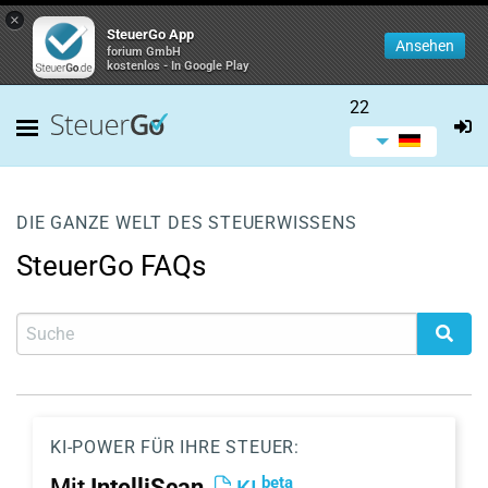
×
SteuerGo App
Ansehen
forium GmbH
kostenlos - In Google Play
22
DIE GANZE WELT DES STEUERWISSENS
SteuerGo FAQs
KI-POWER FÜR IHRE STEUER:
beta
Mit
IntelliScan