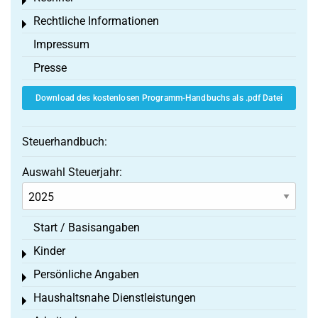
Toggle menu
Rechtliche Informationen
Toggle menu
Impressum
Presse
Download des kostenlosen Programm-Handbuchs als .pdf Datei
Steuerhandbuch:
Auswahl Steuerjahr:
Start / Basisangaben
Kinder
Toggle menu
Persönliche Angaben
Toggle menu
Haushaltsnahe Dienstleistungen
Toggle menu