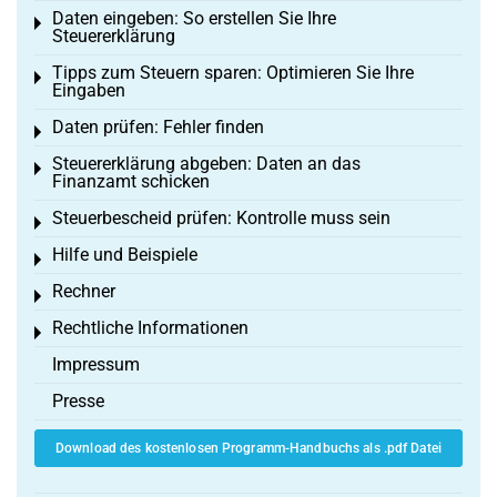
Daten eingeben: So erstellen Sie Ihre
Toggle menu
Steuererklärung
Tipps zum Steuern sparen: Optimieren Sie Ihre
Toggle menu
Eingaben
Daten prüfen: Fehler finden
Toggle menu
Steuererklärung abgeben: Daten an das
Toggle menu
Finanzamt schicken
Steuerbescheid prüfen: Kontrolle muss sein
Toggle menu
Hilfe und Beispiele
Toggle menu
Rechner
Toggle menu
Rechtliche Informationen
Toggle menu
Impressum
Presse
Download des kostenlosen Programm-Handbuchs als .pdf Datei