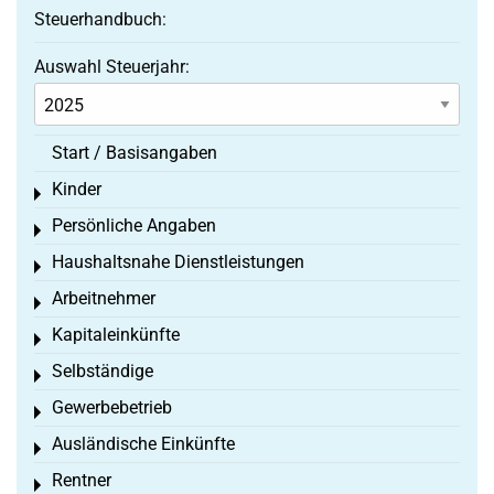
Steuerhandbuch:
Auswahl Steuerjahr:
Start / Basisangaben
Kinder
Toggle menu
Persönliche Angaben
Toggle menu
Haushaltsnahe Dienstleistungen
Toggle menu
Arbeitnehmer
Toggle menu
Kapitaleinkünfte
Toggle menu
Selbständige
Toggle menu
Gewerbebetrieb
Toggle menu
Ausländische Einkünfte
Toggle menu
Rentner
Toggle menu