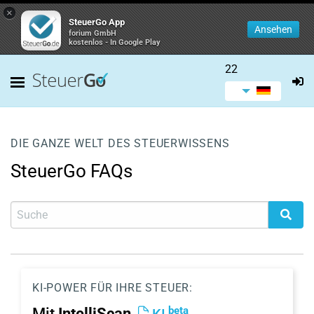
×
SteuerGo App
Ansehen
forium GmbH
kostenlos - In Google Play
22
DIE GANZE WELT DES STEUERWISSENS
SteuerGo FAQs
KI-POWER FÜR IHRE STEUER:
beta
Mit
IntelliScan